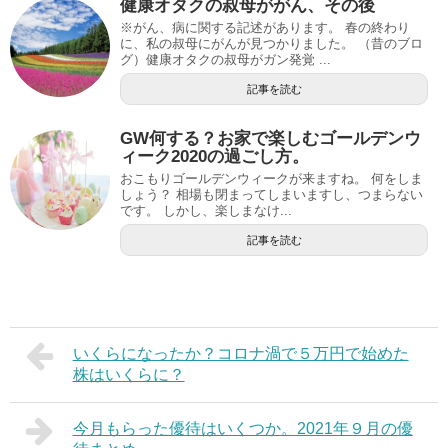
健康オタクの叔母ががん、その後
※がん、病に関する記述があります。 春の終わり
に、私の叔母にがんが見つかりました。 （昔のブロ
グ）健康オタクの叔母がガン発覚 ...
記事を読む
GW何する？お家で楽しむゴールデンウ
ィーク2020の過ごし方。
おこもりゴールデンウィークが来ますね。 何をしま
しょう？ 相場も閉まってしまいますし、つまらない
です。 しかし、楽しまなけ...
記事を読む
いくらになったか？コロナ渦で５万円で始めた
株はいくらに？
今月もらった優待はいくつか。2021年９月の優