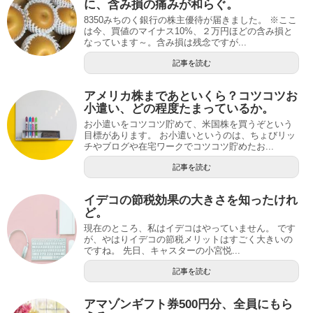
に、含み損の痛みが和らぐ。
8350みちのく銀行の株主優待が届きました。 ※ここ
は今、買値のマイナス10%、２万円ほどの含み損と
なっています～。含み損は残念ですが...
記事を読む
アメリカ株まであといくら？コツコツお
小遣い、どの程度たまっているか。
お小遣いをコツコツ貯めて、米国株を買うぞという
目標があります。 お小遣いというのは、ちょびリッ
チやブログや在宅ワークでコツコツ貯めたお...
記事を読む
イデコの節税効果の大きさを知ったけれ
ど。
現在のところ、私はイデコはやっていません。 です
が、やはりイデコの節税メリットはすごく大きいの
ですね。 先日、キャスターの小宮悦...
記事を読む
アマゾンギフト券500円分、全員にもら