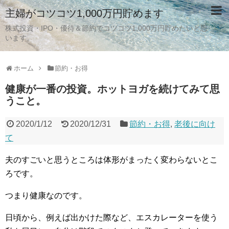
主婦がコツコツ1,000万円貯めます
株式投資・IPO・優待＆節約でコツコツ1,000万円貯めたいと思
います。
ホーム
節約・お得
健康が一番の投資。ホットヨガを続けてみて思
うこと。
2020/1/12
2020/12/31
節約・お得
,
老後に向け
て
夫のすごいと思うところは体形がまったく変わらないとこ
ろです。
つまり健康なのです。
日頃から、例えば出かけた際など、エスカレーターを使う