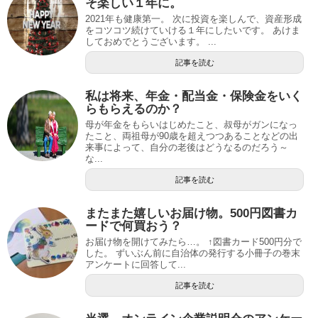
そ楽しい１年に。
2021年も健康第一。 次に投資を楽しんで、資産形成
をコツコツ続けていける１年にしたいです。 あけま
しておめでとうございます。 ...
記事を読む
私は将来、年金・配当金・保険金をいく
らもらえるのか？
母が年金をもらいはじめたこと、叔母がガンになっ
たこと、両祖母が90歳を超えつつあることなどの出
来事によって、自分の老後はどうなるのだろう～
な...
記事を読む
またまた嬉しいお届け物。500円図書カ
ードで何買おう？
お届け物を開けてみたら…。 ↑図書カード500円分で
した。 ずいぶん前に自治体の発行する小冊子の巻末
アンケートに回答して...
記事を読む