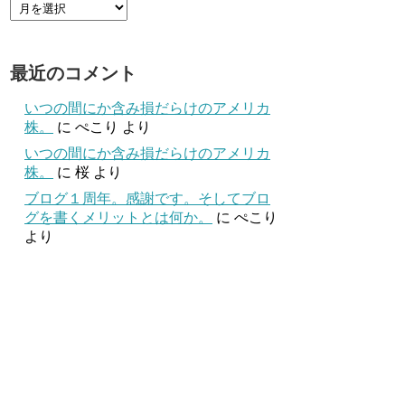
最近のコメント
いつの間にか含み損だらけのアメリカ
株。
に
ぺこり
より
いつの間にか含み損だらけのアメリカ
株。
に
桜
より
ブログ１周年。感謝です。そしてブロ
グを書くメリットとは何か。
に
ぺこり
より