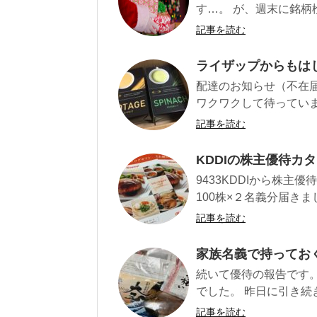
す…。 が、週末に銘柄
記事を読む
ライザップからもは
配達のお知らせ（不在
ワクワクして待っていまし
記事を読む
KDDIの株主優待
9433KDDIから株主
100株×２名義分届きまし
記事を読む
家族名義で持ってお
続いて優待の報告です。
でした。 昨日に引き続き
記事を読む