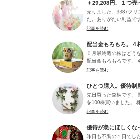
＋29,208円。１つ
売りました。3387クリ
た。ありがたい利益です。
記事を読む
配当金もろもろ。４桁
５月最終週の株はどう
配当金もろもろです。 47
記事を読む
ひとつ購入。優待制
先日買った銘柄です。 
を100株買いました。 
記事を読む
優待が急にほしくな
昨日も不調の１日でした