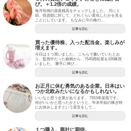
び。＋1.2倍の成績。
毎月恒例の資産残高をチェックしました。 月に１
回、投資額に対して、どれくらい変化したかを見る
ことにしています。 ちなみに今の株の...
記事を読む
買った優待株、入った配当金。楽しみが
増えます。
今日は１つ買いました。 こちらで書いていたとお
り、監視中だった銘柄から、7545西松屋を100株買
いました。 勝手に伸び...
記事を読む
お正月に休む勇気のある企業。日本はい
つか北欧みたいになるかもしれない。
いいなと思う企業があります。 7553幸楽苑です。
何がいいかと思ったかというと、年末年始の稼ぎ時
にお休みしますという宣言をして...
記事を読む
１つ購入。商社に期待。