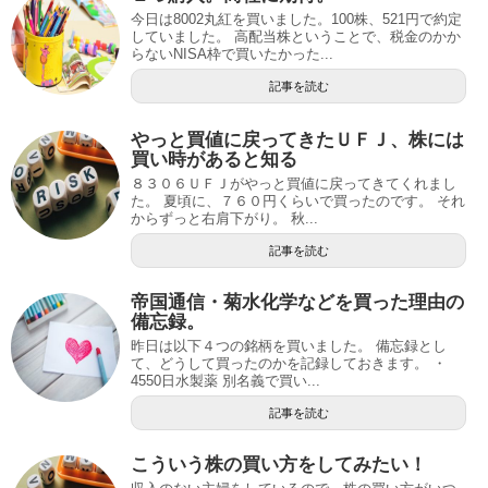
今日は8002丸紅を買いました。100株、521円で約定
していました。 高配当株ということで、税金のかか
らないNISA枠で買いたかった...
記事を読む
やっと買値に戻ってきたＵＦＪ、株には
買い時があると知る
８３０６ＵＦＪがやっと買値に戻ってきてくれまし
た。 夏頃に、７６０円くらいで買ったのです。 それ
からずっと右肩下がり。 秋...
記事を読む
帝国通信・菊水化学などを買った理由の
備忘録。
昨日は以下４つの銘柄を買いました。 備忘録とし
て、どうして買ったのかを記録しておきます。 ・
4550日水製薬 別名義で買い...
記事を読む
こういう株の買い方をしてみたい！