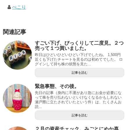
ぺこり
関連記事
すごい下げ、びっくりして二度見。２つ
売って１つ買いました。
昨日はひどいひどいひどい下げでしたね。 1,500円
近くも下げたチャートを見るのは初めてでした。 ロ
グインして持ち株の状態を見た...
記事を読む
緊急事態、その後。
先日の記事（身内に不運があり急にお金が必要にな
って株を売り払わないといけなくなるかもしれない
瀬戸際に立たされていたという件）は、たくさんお
読...
記事を読む
２月の資産チェック。みごとにぬか喜