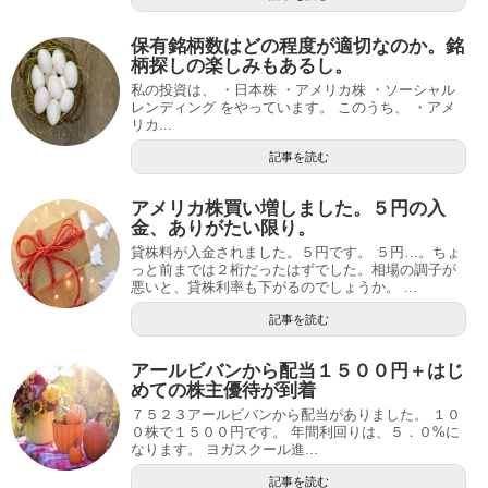
保有銘柄数はどの程度が適切なのか。銘
柄探しの楽しみもあるし。
私の投資は、 ・日本株 ・アメリカ株 ・ソーシャル
レンディング をやっています。 このうち、 ・アメ
リカ...
記事を読む
アメリカ株買い増しました。５円の入
金、ありがたい限り。
貸株料が入金されました。５円です。 ５円…。ちょ
っと前までは２桁だったはずでした。相場の調子が
悪いと、貸株利率も下がるのでしょうか。 ...
記事を読む
アールビバンから配当１５００円＋はじ
めての株主優待が到着
７５２３アールビバンから配当がありました。 １０
０株で１５００円です。 年間利回りは、５．０%に
なります。 ヨガスクール進...
記事を読む