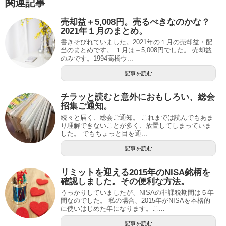
関連記事
売却益＋5,008円。売るべきなのかな？
2021年１月のまとめ。
書きそびれていました。2021年の１月の売却益・配
当のまとめです。 １月は＋5,008円でした。 売却益
のみです。1994高橋ウ...
記事を読む
チラッと読むと意外におもしろい、総会
招集ご通知。
続々と届く、総会ご通知。 これまでは読んでもあま
り理解できないことが多く、放置してしまっていま
した。 でもちょっと目を通...
記事を読む
リミットを迎える2015年のNISA銘柄を
確認しました。その便利な方法。
うっかりしていましたが、NISAの非課税期間は５年
間なのでした。 私の場合、2015年がNISAを本格的
に使いはじめた年になります。こ...
記事を読む