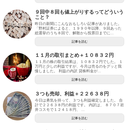
９回中８回も値上がりするってどういう
こと？
昨日の新聞にこんなおもしろい記事がありました。
「野村証券によると、１９９０年以降、９回あった
総選挙のうち８回で、解散から投票日までに...
記事を読む
１１月の取引まとめ＋１０８３２円
１１月の株の取引結果は、１０８３２円でした。 １
万円と少しの利益ですが、今月は売るのをグッと我
慢しました。 利益の内訳 貸株料金が...
記事を読む
３つも売却、利益＋２２６３８円
今日は勇気を持って、３つも利益確定しました。 合
計で２２６３８円の利益です。 内訳は、 ８７０７岩
井コスモで１２４１８円、 ...
記事を読む