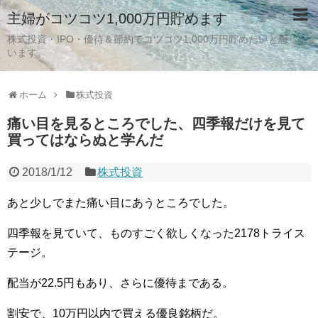
主婦がコツコツ1,000万円貯めます
株式投資・IPO・優待＆節約でコツコツ1,000万円貯めたいと思
います。
ホーム
株式投資
痛い目を見るところでした、四季報だけを見て
買ってはならぬと学んだ
2018/1/12
株式投資
あと少しでまた痛い目にあうところでした。
四季報を見ていて、ものすごく欲しくなった2178トライス
テージ。
配当が22.5円もあり、さらに優待まである。
割安で、10万円以内で買える優良銘柄だ。