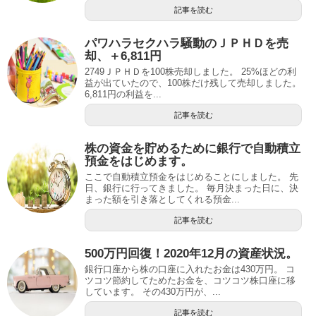
記事を読む
パワハラセクハラ騒動のＪＰＨＤを売
却、＋6,811円
2749ＪＰＨＤを100株売却しました。 25%ほどの利
益が出ていたので、100株だけ残して売却しました。
6,811円の利益を...
記事を読む
株の資金を貯めるために銀行で自動積立
預金をはじめます。
ここで自動積立預金をはじめることにしました。 先
日、銀行に行ってきました。 毎月決まった日に、決
まった額を引き落としてくれる預金...
記事を読む
500万円回復！2020年12月の資産状況。
銀行口座から株の口座に入れたお金は430万円。 コ
ツコツ節約してためたお金を、コツコツ株口座に移
しています。 その430万円が、...
記事を読む