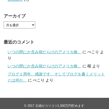
アーカイブ
最近のコメント
いつの間にか含み損だらけのアメリカ株。
に
ぺこり
よ
り
いつの間にか含み損だらけのアメリカ株。
に
桜
より
ブログ１周年。感謝です。そしてブログを書くメリット
とは何か。
に
ぺこり
より
© 2017
主婦がコツコツ1,000万円貯めます
.