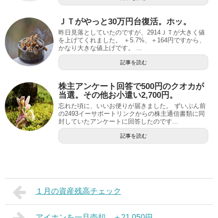
ＪＴがやっと30万円台復活。ホッ。
昨日見落としていたのですが、2914ＪＴが大きく値
を上げてくれました。 ＋5.7%、＋164円ですから、
かなり大きな値上げです。 ...
記事を読む
株主アンケート回答で500円のクオカが
当選。その他お小遣い2,700円。
忘れた頃に、いいお便りが届きました。 ずいぶん前
の2493イーサポートリンクからの株主通信書類に同
封していたアンケートに回答したのです...
記事を読む
１月の資産残高チェック
アイホンを一旦売却、＋21,050円