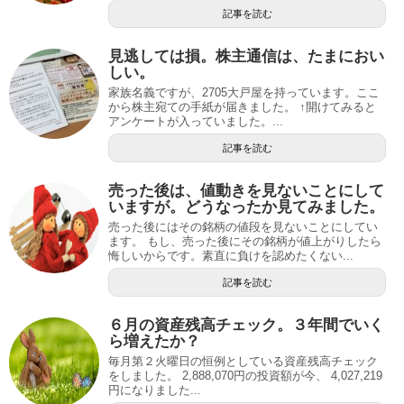
記事を読む
見逃しては損。株主通信は、たまにおい
しい。
家族名義ですが、2705大戸屋を持っています。ここ
から株主宛ての手紙が届きました。 ↑開けてみると
アンケートが入っていました。...
記事を読む
売った後は、値動きを見ないことにして
いますが。どうなったか見てみました。
売った後にはその銘柄の値段を見ないことにしてい
ます。 もし、売った後にその銘柄が値上がりしたら
悔しいからです。素直に負けを認めたくない...
記事を読む
６月の資産残高チェック。３年間でいく
ら増えたか？
毎月第２火曜日の恒例としている資産残高チェック
をしました。 2,888,070円の投資額が今、 4,027,219
円になりました...