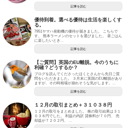
記事を読む
優待到着。選べる優待は生活を楽しくす
る。
7951ヤマハ発動機の優待が届きました。 こちらで
す。 熊本ラーメンのセットを選びました。 昼ごはん
に楽したいとき...
記事を読む
【ご質問】英国のEU離脱。今のうちに
利確？どうするか？
ブログを読んでくださったほくとさんから先日ご質
問をいただきました。 ３月末に英国のEU離脱があり
ますが、その時相場が崩れそうな気がします。...
記事を読む
１２月の取引まとめ＋３１０３８円
１２月の取引をまとめました。 株の取引結果は３１
０３８円でした。 利益の内訳 貸株料が７０円、 売
却益が７２０２円、 ...