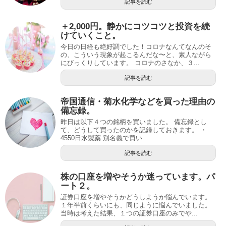
記事を読む
＋2,000円。静かにコツコツと投資を続
けていくこと。
今日の日経も絶好調でした！コロナなんてなんのそ
の、こういう現象が起こるんだな〜と、素人ながら
にびっくりしています。 コロナのさなか、３...
記事を読む
帝国通信・菊水化学などを買った理由の
備忘録。
昨日は以下４つの銘柄を買いました。 備忘録とし
て、どうして買ったのかを記録しておきます。 ・
4550日水製薬 別名義で買い...
記事を読む
株の口座を増やそうか迷っています。パ
ート２。
証券口座を増やそうかどうしようか悩んでいます。
１年半前くらいにも、同じように悩んでいました。
当時は考えた結果、１つの証券口座のみでや...