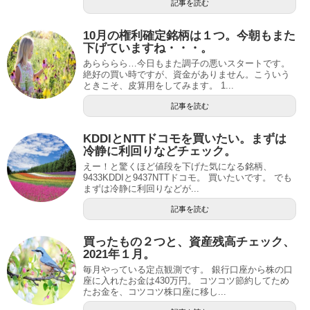
記事を読む
10月の権利確定銘柄は１つ。今朝もまた
下げていますね・・・。
あらららら…今日もまた調子の悪いスタートです。
絶好の買い時ですが、資金がありません。こういう
ときこそ、皮算用をしてみます。 1...
記事を読む
KDDIとNTTドコモを買いたい。まずは
冷静に利回りなどチェック。
えー！と驚くほど値段を下げた気になる銘柄、
9433KDDIと9437NTTドコモ。 買いたいです。 でも
まずは冷静に利回りなどが...
記事を読む
買ったもの２つと、資産残高チェック、
2021年１月。
毎月やっている定点観測です。 銀行口座から株の口
座に入れたお金は430万円。 コツコツ節約してため
たお金を、コツコツ株口座に移し...