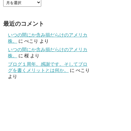
最近のコメント
いつの間にか含み損だらけのアメリカ
株。
に
ぺこり
より
いつの間にか含み損だらけのアメリカ
株。
に
桜
より
ブログ１周年。感謝です。そしてブロ
グを書くメリットとは何か。
に
ぺこり
より