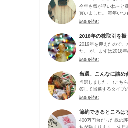
今年も気が早いね～と揶
買いました。 毎年いつ
記事を読む
2018年の株取引を
2019年を迎えたので
た。 が、まずは2018
記事を読む
当選。こんなに詰め
当選しました。 ↑こち
答して当選するタイプの
記事を読む
節約できるところは
400万円台だった株の
ちが強まります。 先日