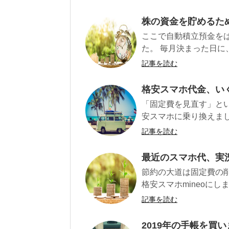
株の資金を貯めるた
ここで自動積立預金を
た。 毎月決まった日に
記事を読む
格安スマホ代金、いく
「固定費を見直す」と
安スマホに乗り換えまし
記事を読む
最近のスマホ代、実況
節約の大道は固定費の
格安スマホmineoにし
記事を読む
2019年の手帳を買