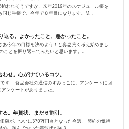
揄われそうですが、来年2019年のスケジュール帳を
も同じ手帳で、今年で８年目になります。M...
振り返る。よかったこと、悪かったこと。
、さあ今年の目標を決めよう！と鼻息荒く考え始めまし
年のことを振り返ってみたいと思います。...
合わせ。心がけているコツ。
らです。 食品会社の通信のすみっこに、アンケートに回
アンケートがありました。...
する。年賀状、まだ６割引。
評価額が、ついに370万円台となった今週。 節約の気持
早めに頼んでおいた年賀状が届き...