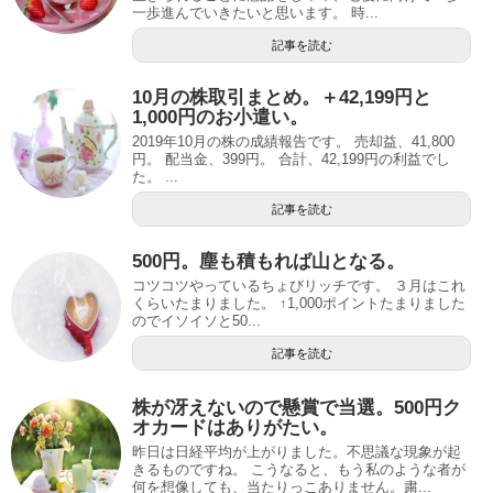
一歩進んでいきたいと思います。 時...
記事を読む
10月の株取引まとめ。＋42,199円と
1,000円のお小遣い。
2019年10月の株の成績報告です。 売却益、41,800
円。 配当金、399円。 合計、42,199円の利益でし
た。 ...
記事を読む
500円。塵も積もれば山となる。
コツコツやっているちょびリッチです。 ３月はこれ
くらいたまりました。 ↑1,000ポイントたまりました
のでイソイソと50...
記事を読む
株が冴えないので懸賞で当選。500円ク
オカードはありがたい。
昨日は日経平均が上がりました。不思議な現象が起
きるものですね。 こうなると、もう私のような者が
何を想像しても、当たりっこありません。粛...