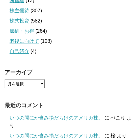
断捨離
(13)
株主優待
(307)
株式投資
(582)
節約・お得
(264)
老後に向けて
(103)
自己紹介
(4)
アーカイブ
最近のコメント
いつの間にか含み損だらけのアメリカ株。
に
ぺこり
よ
り
いつの間にか含み損だらけのアメリカ株。
に
桜
より