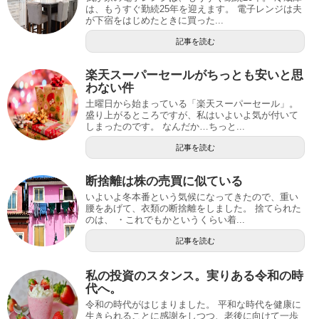
は、もうすぐ勤続25年を迎えます。 電子レンジは夫
が下宿をはじめたときに買った...
記事を読む
楽天スーパーセールがちっとも安いと思
わない件
土曜日から始まっている「楽天スーパーセール」。
盛り上がるところですが、私はいよいよ気が付いて
しまったのです。 なんだか…ちっと...
記事を読む
断捨離は株の売買に似ている
いよいよ冬本番という気候になってきたので、重い
腰をあげて、衣類の断捨離をしました。 捨てられた
のは、 ・これでもかというくらい着...
記事を読む
私の投資のスタンス。実りある令和の時
代へ。
令和の時代がはじまりました。 平和な時代を健康に
生きられることに感謝をしつつ、老後に向けて一歩