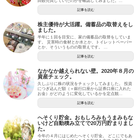
回数売買していたのかを確認してみました。...
記事を読む
株主優待が大活躍。備蓄品の取替えをし
ました。
半年に１回を目安に、家の備蓄品の取替をしていま
す。 災害時の食材とか水とか、トイレットペーパー
とか、そういうものの取替えです。 ...
記事を読む
なかなか越えられない壁。2020年８月の
資産チェック。
久しぶりに株の状況をチェックしてみました。 投資
につぎ込んだ額（＝銀行口座から証券口座に入れた
お金）がどのように変化しているかを定点観...
記事を読む
へそくり貯金。おもしろみもうまみもな
いけど自動積み立てで20万円貯まりまし
た。
今年の４月にはじめたへそくり貯金。 どこにでもあ