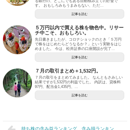
る銀行の、どこにでもある自動積み立ての貯金で
す。 おもしろみもうまみもない、ただ...
記事を読む
５万円以内で買える株を物色中。リサー
チ中こそ、おもしろい。
先日書きましたが、コロナショックのとき「５万円
で株をはじめたらどうなるか？」という実験をはじ
めました。 今は、松井証券の口座開設が完了...
記事を読む
７月の取引まとめ＋1,532円。
７月の取引をまとめてみました。 なんともさみしい
結果ですが1,532円の利益でした。 内訳は、貸株料
97円、配当金1,435円、...
記事を読む
持ち株の含み益ランキング、含み損ランキン