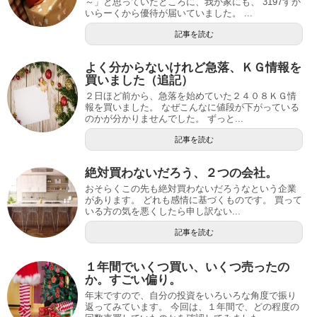
～」と思っていたところに、我が家にも、 3197すか
いらーくから優待が届いていました。 ...
記事を読む
よく分からないけれど急落、ＫＧ情報を
買いました（追記）
２日ほど前から、急落を始めていた２４０８ＫＧ情
報を買いました。 なぜこんなに値段が下がっている
のかが分かりませんでした。 ずっと...
記事を読む
絶対買わないだろう、２つの会社。
おそらくこの先も絶対買わないだろうなという企業
があります。 どれも感情に基づくものです。 買って
いる方の気を悪くしたら申し訳ない...
記事を読む
１年間でいくつ買い、いくつ売ったの
か。すごい偏り。
年末ですので、自分の投資をいろいろな角度で振り
返ってみています。 今回は、１年間で、どの程度の