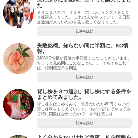
た
９４１２スカパーＪＳＡＴホールディングスを１０
０株購入しました。 これは夫が持っていて、先日配
当通知が来ていたのを見て欲しくなりました...
記事を読む
失敗銘柄。知らない間に半額に。KG情
報。
2408KG情報が買値の半額近くになってきています。
ちょっと見ぬ間にこんなことに…。 そもそもこれ
は、権利確定日を間違...
記事を読む
貸し株を３つ追加。貸し株にする条件を
まとめてみました。
貸し株をはじめてみて、毎月だいたい80円くらいの
貸し株料をもらえています。 ものは試しでやってみ
て特に問題はなかったので、今日は貸し株...
記事を読む
よく分からないけれど急落、ＫＧ情報を