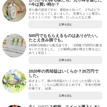
がっかりの持ち株たち。売り時を逃した
=今は買い時か？
持ち株の状況ですが、週初めと比べて、２%ほどマ
イナスとなってしまいました。 先週ちょっと復活し
たタイミングが「売り時」だったんだなと痛...
記事を読む
500円でももらえるものはありがたい。
たとえ含み損でも。
2408KG情報から配当金です。 ↑100株で500円の配当
をいただきました。 この銘柄は確か権まだ株をはじ
めて１年目く...
記事を読む
2020年の売却益はいくらか？20万円で
した。
続きまして、株の売却益だいくらだったか調べてみ
ました。 ↑こちらは配当のまとめです。 年末の恒例
行事です。 結果、...
記事を読む
久しぶりに２銘柄、エイっと購入しまし