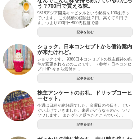
なんでこんな株を持ち続けているのだろ
う？700円で買える株。
9318アジア開発キャピタルという銘柄を100株持っ
ています。 この銘柄の値段は７円。高くて９円で
す。つまり700円〜900円程度で購...
記事を読む
ショック。日本コンセプトから優待案内
が来たけれど。
ショックです。 9386日本コンセプトの株主優待の条
件が変更されるとのことです。 （参考）日本コンセ
プトHP 今さら気付き...
記事を読む
株主アンケートのお礼。ドリップコーヒ
ーセット。
今週は日経が絶好調でした。金曜日の今日も、ぐい
ぐい上げていきました。来週がどうなるのか、ソワ
ソワします。 またグッと落ちたところでいく...
記事を読む