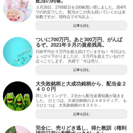
配当の到着。
３月26日、2768双日を100株買い増しました。264円
での約定でした。 配当がこの先も続いていくかは未
知数ですが、現時点で６%以上...
記事を読む
ついに700万円。あと300万円、がんば
るぞ。2021年９月の資産残高。
日経平均が３万円を超え続けていますね！ 今日はち
ょっぴり下がりましたが、３万円を超えているので
ほっこりします。 夫婦で「今は売り...
記事を読む
大失敗銘柄と大成功銘柄から、配当金２
４００円
同じタイミングで、２社から配当金通知書が届きま
した。 ひとつは、大成功銘柄の２４８５ティア。 も
うひとつは、大失敗銘柄の８３５０...
記事を読む
完全に、売りどき逃し、得た教訓（権利