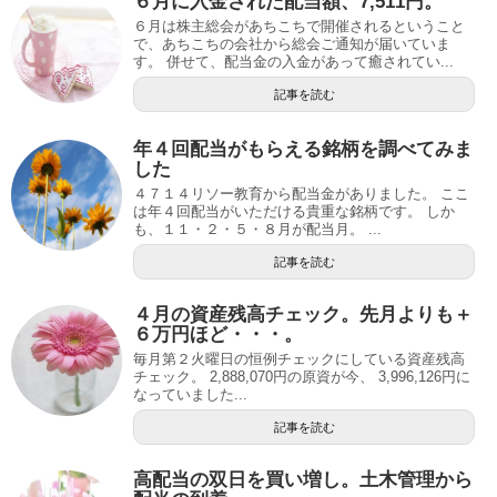
６月に入金された配当額、7,511円。
６月は株主総会があちこちで開催されるということ
で、あちこちの会社から総会ご通知が届いていま
す。 併せて、配当金の入金があって癒されてい...
記事を読む
年４回配当がもらえる銘柄を調べてみま
した
４７１４リソー教育から配当金がありました。 ここ
は年４回配当がいただける貴重な銘柄です。 しか
も、１１・２・５・８月が配当月。 ...
記事を読む
４月の資産残高チェック。先月よりも＋
６万円ほど・・・。
毎月第２火曜日の恒例チェックにしている資産残高
チェック。 2,888,070円の原資が今、 3,996,126円に
なっていました...
記事を読む
高配当の双日を買い増し。土木管理から