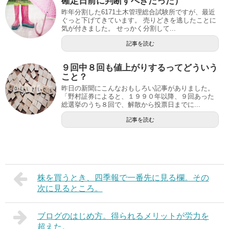
確定日前に判断すべきだった）
昨年分割した6171土木管理総合試験所ですが、最近
ぐっと下げてきています。 売りどきを逃したことに
気が付きました。 せっかく分割して...
記事を読む
９回中８回も値上がりするってどういう
こと？
昨日の新聞にこんなおもしろい記事がありました。
「野村証券によると、１９９０年以降、９回あった
総選挙のうち８回で、解散から投票日までに...
記事を読む
株を買うとき、四季報で一番先に見る欄。その
次に見るところ。
ブログのはじめ方。得られるメリットが労力を
超えた。