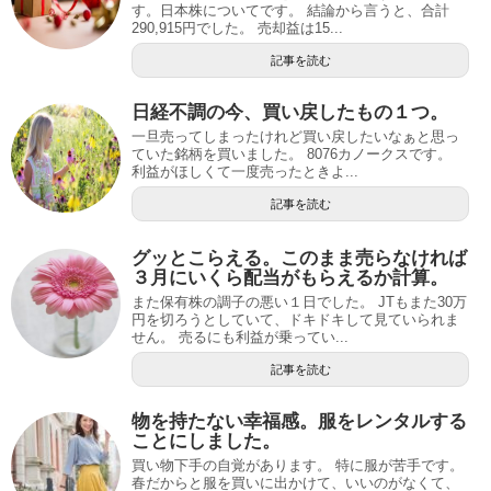
す。日本株についてです。 結論から言うと、合計
290,915円でした。 売却益は15...
記事を読む
日経不調の今、買い戻したもの１つ。
一旦売ってしまったけれど買い戻したいなぁと思っ
ていた銘柄を買いました。 8076カノークスです。
利益がほしくて一度売ったときよ...
記事を読む
グッとこらえる。このまま売らなければ
３月にいくら配当がもらえるか計算。
また保有株の調子の悪い１日でした。 JTもまた30万
円を切ろうとしていて、ドキドキして見ていられま
せん。 売るにも利益が乗ってい...
記事を読む
物を持たない幸福感。服をレンタルする
ことにしました。
買い物下手の自覚があります。 特に服が苦手です。
春だからと服を買いに出かけて、いいのがなくて、