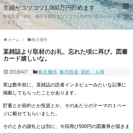
主婦がコツコツ1,000万円貯めます
株式投資・IPO・優待＆節約でコツコツ1,000万円貯めたいと思
います。
ホーム
株主優待
某雑誌より取材のお礼、忘れた頃に再び。図書
カード嬉しいな。
2018/4/7
株主優待
,
株式投資
,
節約・お得
実は数年前に、某雑誌の読者インタビューみたいな記事に
掲載してもらったことがあります。
貯蓄とか節約とか投資とか、そのあたりのテーマの１ペー
ジに載せてもらいました。
そのときの謝礼とは別に、今回再び500円の図書券が届きま