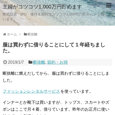
主婦がコツコツ1,000万円貯めます
株式投資・IPO・優待＆節約でコツコツ1,000万円貯めたいと思
います。
ホーム
断捨離
服は買わずに借りることにして１年経ちまし
た。
2019/1/7
断捨離
,
節約・お得
断捨離に燃えだしてから、服は買わずに借りることにしま
した。
ファッションレンタルサービス
を使っています。
インナーとか靴下は買いますが、トップス、スカートやズ
ボンはここで月４着、借りています。昨年のお正月に使い