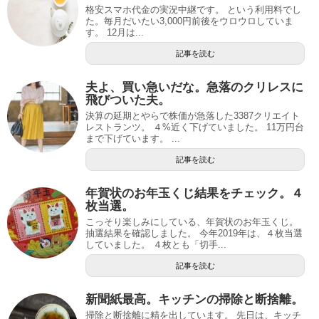
格安スマホ代金の実況中継です。 という利用料でし
た。毎月だいたい3,000円前後をウロウロしていま
す。 12月は...
記事を読む
夫よ、買い急いだな。急落のクリレスに
飛びついた夫。
決算の延期とやらで株価が急落した3387クリエイト
レストランツ。 ４%近く下げていました。 11万円台
まで下げています。 ...
記事を読む
年賀状のお年玉くじ結果をチェック。４
枚当選。
こっそり楽しみにしている、年賀状のお年玉くじ。
抽選結果を確認しました。 今年2019年は、４枚当選
していました。 ４枚とも「切手...
記事を読む
新聞紙最高。キッチンの掃除と断捨離。
掃除と断捨離に精を出しています。 先日は、キッチ