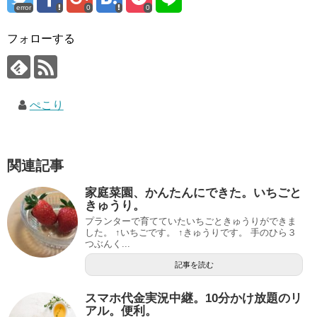
error
0
0
フォローする
ぺこり
関連記事
家庭菜園、かんたんにできた。いちごと
きゅうり。
プランターで育てていたいちごときゅうりができま
した。 ↑いちごです。 ↑きゅうりです。 手のひら３
つぶんく...
記事を読む
スマホ代金実況中継。10分かけ放題のリ
アル。便利。