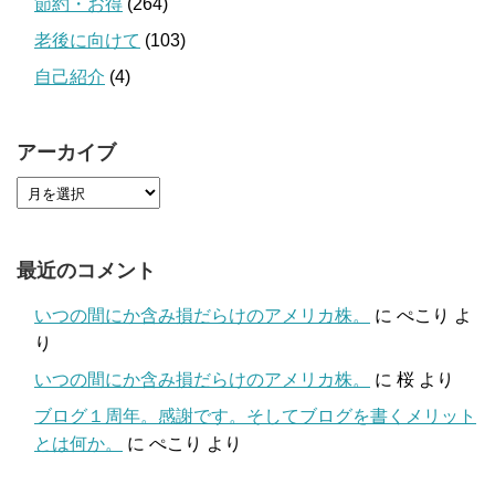
節約・お得
(264)
老後に向けて
(103)
自己紹介
(4)
アーカイブ
最近のコメント
いつの間にか含み損だらけのアメリカ株。
に
ぺこり
よ
り
いつの間にか含み損だらけのアメリカ株。
に
桜
より
ブログ１周年。感謝です。そしてブログを書くメリット
とは何か。
に
ぺこり
より