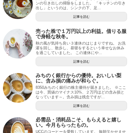
ンの引き出しの掃除をしました。 「キッチンの引き
出し」というのは、シンクの下、足...
記事を読む
売った株で１万円以上の利益。借りる服
で身軽な秋冬。
秋の風が気持ち良い３連休のはじまりですね。 お洗
濯を回し、散歩し、昼寝をするという幸せなお休み
を過ごしていました。 この連休にや...
記事を読む
みちのく銀行からの優待。おいしい梨
に、含み損の痛みが和らぐ。
8350みちのく銀行の株主優待が届きました。 ※ここ
は今、買値のマイナス10%、２万円ほどの含み損と
なっています～。含み損は残念ですが...
記事を読む
必需品・消耗品こそ、もらえると嬉し
い。今月もらったもの。
UCCのコーヒーを愛飲しています。 毎朝欠かせませ