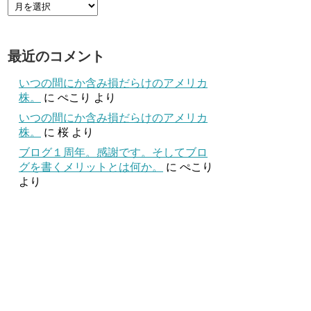
最近のコメント
いつの間にか含み損だらけのアメリカ
株。
に
ぺこり
より
いつの間にか含み損だらけのアメリカ
株。
に
桜
より
ブログ１周年。感謝です。そしてブロ
グを書くメリットとは何か。
に
ぺこり
より