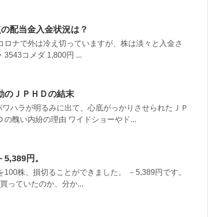
時点の配当金入金状況は？
 コロナで外は冷え切っていますが、株は淡々と入金さ
3コメダ 1,800円 ...
動のＪＰＨＤの結末
パワハラが明るみに出て、心底がっかりさせられたＪＰ
の醜い内紛の理由 ワイドショーやド...
,389円。
を100株、損切ることができました。 －5,389円です。
買っていたのか、分か...