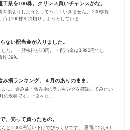
盛工業を100株。クリレス買いチャンスかな。
工業を損切りしようとしてうまくいきません。 200株保
は100株を損切りしようとしていま...
にならない配当金が入りました。
た。 ・貸株料が13円。 ・配当金は3,990円でし
 399...
含み損ランキング。４月のありのまま。
ままに、含み益・含み損のランキングを確認してみたい
月の現状です。 ↑２ヶ月...
たので、売って買ったもの。
んと1,000円近い下げでびっくりです。 昼間に出かけ