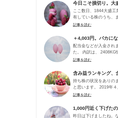
今日こそ損切り。大
ここ数日、1844大盛
有している株のうち、まず
記事を読む
＋4,003円。バカ
配当金などが入金されまし
た。 内訳は、 2408KG情報
記事を読む
含み益ランキング、
持ち株の状況をありの
と思います。 2019年４
記事を読む
1,000円近く下げ
昨日は下げましたね。な