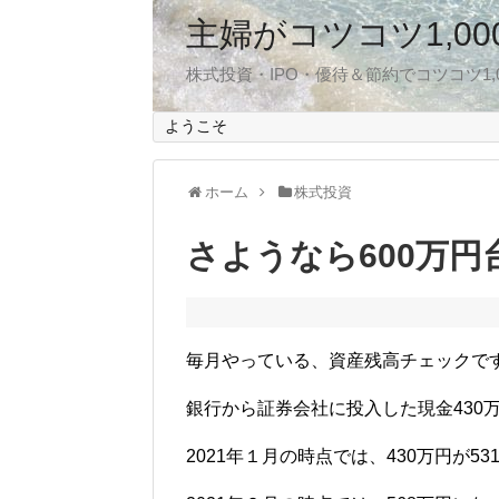
主婦がコツコツ1,0
株式投資・IPO・優待＆節約でコツコツ1
ようこそ
ホーム
株式投資
さようなら600万円
毎月やっている、資産残高チェックで
銀行から証券会社に投入した現金430
2021年１月の時点では、430万円が5