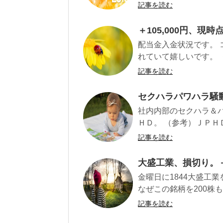
記事を読む
＋105,000円、現
配当金入金状況です。
れていて嬉しいです。 ・354
記事を読む
セクハラパワハラ騒
社内内部のセクハラ＆
ＨＤ。 （参考）ＪＰＨＤ
記事を読む
大盛工業、損切り。－5
金曜日に1844大盛工業
なぜこの銘柄を200株も
記事を読む