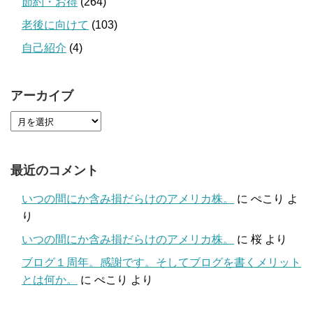
節約・お得
(264)
老後に向けて
(103)
自己紹介
(4)
アーカイブ
最近のコメント
いつの間にか含み損だらけのアメリカ株。
に
ぺこり
よ
り
いつの間にか含み損だらけのアメリカ株。
に
桜
より
ブログ１周年。感謝です。そしてブログを書くメリット
とは何か。
に
ぺこり
より