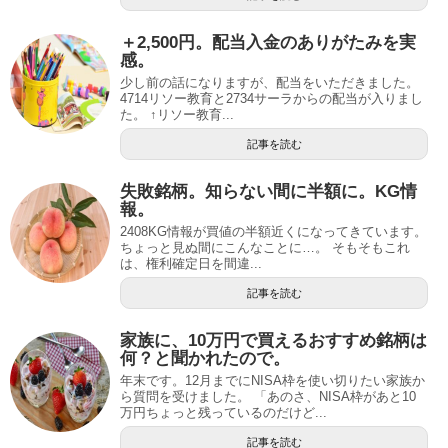
＋2,500円。配当入金のありがたみを実
感。
少し前の話になりますが、配当をいただきました。
4714リソー教育と2734サーラからの配当が入りまし
た。 ↑リソー教育...
記事を読む
失敗銘柄。知らない間に半額に。KG情
報。
2408KG情報が買値の半額近くになってきています。
ちょっと見ぬ間にこんなことに…。 そもそもこれ
は、権利確定日を間違...
記事を読む
家族に、10万円で買えるおすすめ銘柄は
何？と聞かれたので。
年末です。12月までにNISA枠を使い切りたい家族か
ら質問を受けました。 「あのさ、NISA枠があと10
万円ちょっと残っているのだけど...
記事を読む