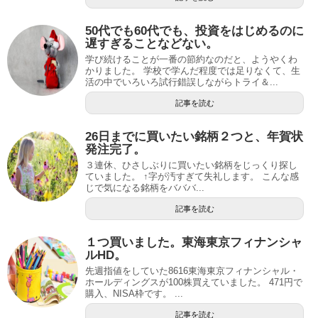
50代でも60代でも、投資をはじめるのに
遅すぎることなどない。
学び続けることが一番の節約なのだと、ようやくわ
かりました。 学校で学んだ程度では足りなくて、生
活の中でいろいろ試行錯誤しながらトライ＆...
記事を読む
26日までに買いたい銘柄２つと、年賀状
発注完了。
３連休、ひさしぶりに買いたい銘柄をじっくり探し
ていました。 ↑字が汚すぎて失礼します。 こんな感
じで気になる銘柄をバババ...
記事を読む
１つ買いました。東海東京フィナンシャ
ルHD。
先週指値をしていた8616東海東京フィナンシャル・
ホールディングスが100株買えていました。 471円で
購入、NISA枠です。 ...
記事を読む