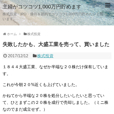
主婦がコツコツ1,000万円貯めます
株式投資・IPO・優待＆節約でコツコツ1,000万円貯めたいと思
います。
ホーム
株式投資
失敗したかも、大盛工業を売って、買いました
2017/12/12
株式投資
１８４４大盛工業、なぜか半端な２０株だけ保有していま
す。
これが今朝２０%近くも上げていました。
かねてから半端な２０株を処分したいしたいと思ってい
て、ひとまずこの２０株を成行で売却しました。（ミニ株
なのでまだ成立せず。）