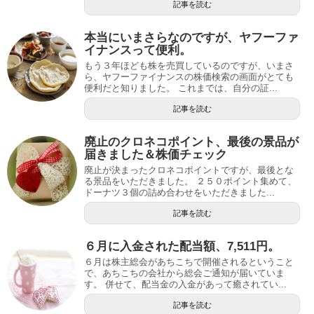
記事を読む
本当にいまさらなのですが、ヤフーファ
イナンスって便利。
もう３年ほども株を売買しているのですが、いまさ
ら、ヤフーファイナンスの株価検索の画面がとても
便利だと知りました。 これまでは、自分の証...
記事を読む
廃止のクロネコポイント、最後の景品が
届きました＆株価チェック
廃止が決まったクロネコポイントですが、最後とな
る景品をいただきました。 ２５０ポイント集めて、
ドーナツ３個の詰め合わせをいただきました...
記事を読む
６月に入金された配当額、7,511円。
６月は株主総会があちこちで開催されるということ
で、あちこちの会社から総会ご通知が届いていま
す。 併せて、配当金の入金があって癒されてい...
記事を読む