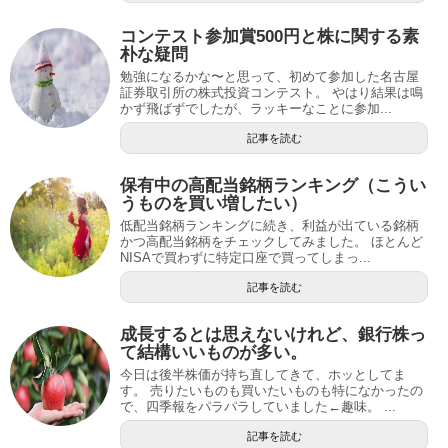
コンテスト参加賞500円と株に関する素
朴な疑問
勉強になるかな〜と思って、初めて参加した名古屋
証券取引所の株式投資コンテスト。 やはり結果は鳴
かず飛ばずでしたが、ラッキーなことに参加...
記事を読む
保有中の高配当銘柄ランキング（こうい
うものを買い増したい）
低配当銘柄ランキングに続き、利益が出ている銘柄
かつ高配当銘柄をチェックしてみました。 ほとんど
NISAで買わずに特定口座で買ってしまっ...
記事を読む
成長するとは思えないけれど、銀行株っ
て結構いいものが多い。
今日は後半株価が持ち直してきて、ホッとしてま
す。 売りたいものも買いたいものも特になかったの
で、四季報をパラパラしていました←趣味。 ...
記事を読む