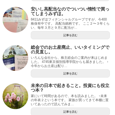
安いし高配当なのでついつい惰性で買っ
てしまうみずほ。
8411みずほフィナンシャルグループですが、今400
株保有中です。 高配当銘柄です。 ここ２〜３年くら
い、毎年３月と９月に配当が...
記事を読む
総会でのお土産廃止、いいタイミングで
の見直し。
いろんな会社から、株主総会のご案内が来はじめま
した。 4745東京個別指導学院からも届きました。 ↑
今年からお土産は配り...
記事を読む
未来の日本で起きること。投資にも役立
つ本？
家にいて時間があるので、本を読みました。 ↑未来
の年表２という本です。 家族が買ってきて本棚に置
いてあったので読んでみま...
記事を読む