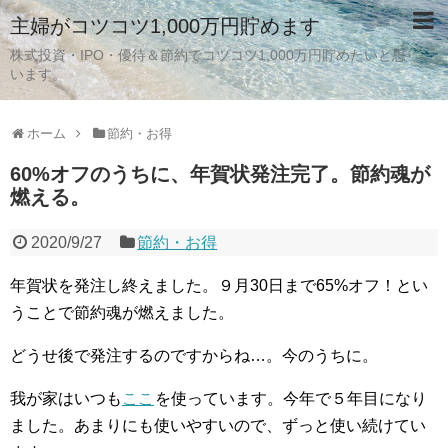
主婦がコツコツ1,000万円貯めます
株式投資・IPO・優待＆節約でコツコツ1,000万円貯めたいと思
います。
ホーム
節約・お得
60%オフのうちに、年賀状発注完了。節約魂が
燃える。
2020/9/27
節約・お得
年賀状を発注し終えました。９月30日まで65%オフ！とい
うことで節約魂が燃えました。
どうせ後で発注するのですからね…。今のうちに。
我が家はいつも
ここ
を使っています。今年で５年目になり
ました。あまりにも使いやすいので、ずっと使い続けてい