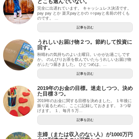
どこも選んでいない。
完全に出遅れています。 キャッシュレス決済です。
pay pay とか 楽天payとかの ○○payと名前の付くも
のです。 ...
記事を読む
うれしいお届け物２つ。節約して投資に
回す。
秋晴れの気持ちのよい土曜日。いかがお過ごしです
か。 のんびりお茶を飲んでいたらうれしいお届け物
がふたつ届きました。 ひとつめは、...
記事を読む
2019年のお金の目標。迷走しつつ、決め
た目標３つ。
2019年のお金に関する目標を決めました。 １年後に
振り返るために、ここに記録しておきます。 ３つ挙
げます。 １、毎月５万...
記事を読む
主婦（または収入のない人）が1000万円