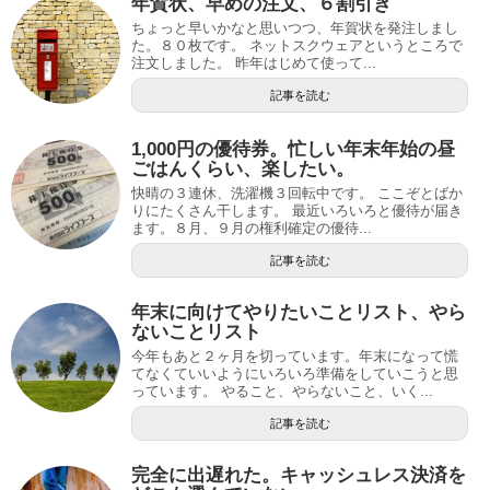
年賀状、早めの注文、６割引き
ちょっと早いかなと思いつつ、年賀状を発注しまし
た。８０枚です。 ネットスクウェアというところで
注文しました。 昨年はじめて使って...
記事を読む
1,000円の優待券。忙しい年末年始の昼
ごはんくらい、楽したい。
快晴の３連休、洗濯機３回転中です。 ここぞとばか
りにたくさん干します。 最近いろいろと優待が届き
ます。８月、９月の権利確定の優待...
記事を読む
年末に向けてやりたいことリスト、やら
ないことリスト
今年もあと２ヶ月を切っています。年末になって慌
てなくていいようにいろいろ準備をしていこうと思
っています。 やること、やらないこと、いく...
記事を読む
完全に出遅れた。キャッシュレス決済を