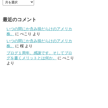
最近のコメント
いつの間にか含み損だらけのアメリカ
株。
に
ぺこり
より
いつの間にか含み損だらけのアメリカ
株。
に
桜
より
ブログ１周年。感謝です。そしてブロ
グを書くメリットとは何か。
に
ぺこり
より