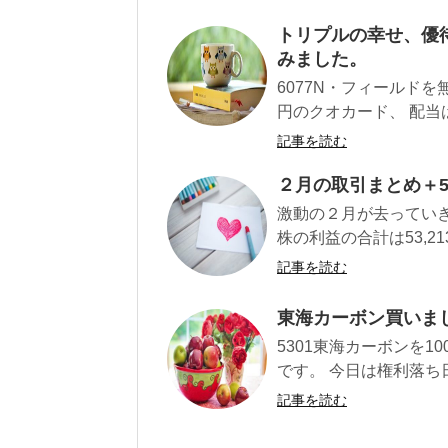
トリプルの幸せ、優
みました。
6077N・フィールドを無
円のクオカード、 配当は
記事を読む
２月の取引まとめ＋5
激動の２月が去ってい
株の利益の合計は53,21
記事を読む
東海カーボン買いま
5301東海カーボンを1
です。 今日は権利落ち日
記事を読む