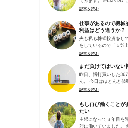
てみます。 9433KDDI 
記事を読む
仕事があるので機械
利益はどう違うか？
夫も私も株式投資をし
をしているので「５%上
記事を読む
まだ負けてはいない
昨日、博打買いした36
ん。 今日はほとんど値動
記事を読む
もし再び働くことが
たい
主婦になって３年目を
烈に働いていました。 