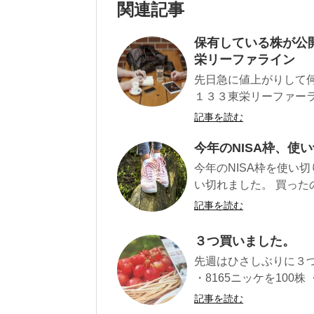
関連記事
保有している株が公
栄リーファライン
先日急に値上がりして
１３３東栄リーファーラ
記事を読む
今年のNISA枠、使
今年のNISA枠を使い
い切れました。 買ったの
記事を読む
３つ買いました。
先週はひさしぶりに３つ購
・8165ニッケを100株 ・
記事を読む