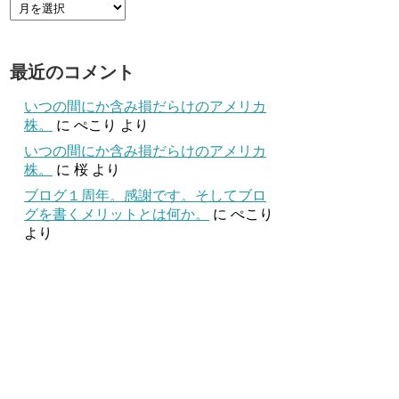
最近のコメント
いつの間にか含み損だらけのアメリカ
株。
に
ぺこり
より
いつの間にか含み損だらけのアメリカ
株。
に
桜
より
ブログ１周年。感謝です。そしてブロ
グを書くメリットとは何か。
に
ぺこり
より