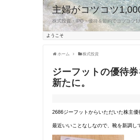
主婦がコツコツ1,0
株式投資・IPO・優待＆節約でコツコツ1
ようこそ
ホーム
株式投資
ジーフットの優待券
新たに。
2686ジーフットからいただいた株主
最近いいことなしなので、靴を新調し