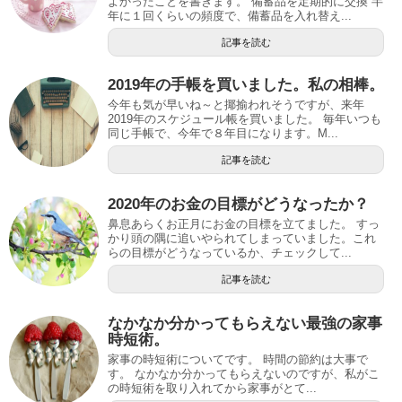
よかったことを書きます。 備蓄品を定期的に交換 半
年に１回くらいの頻度で、備蓄品を入れ替え...
記事を読む
2019年の手帳を買いました。私の相棒。
今年も気が早いね～と揶揄われそうですが、来年
2019年のスケジュール帳を買いました。 毎年いつも
同じ手帳で、今年で８年目になります。M...
記事を読む
2020年のお金の目標がどうなったか？
鼻息あらくお正月にお金の目標を立てました。 すっ
かり頭の隅に追いやられてしまっていました。これ
らの目標がどうなっているか、チェックして...
記事を読む
なかなか分かってもらえない最強の家事
時短術。
家事の時短術についてです。 時間の節約は大事で
す。 なかなか分かってもらえないのですが、私がこ
の時短術を取り入れてから家事がとて...