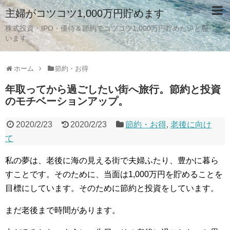
主婦がコツコツ1,000万円貯めます
株式投資・IPO・優待＆節約でコツコツ1,000万円貯めたいと思
います。
ホーム
節約・お得
年取ってから過ごしたい街へ旅行。節約と投資
のモチベーションアップ。
2020/2/23
2020/2/23
節約・お得
,
老後に向け
て
私の夢は、老後に海の見える街で夫婦ふたり、豊かに暮ら
すことです。そのために、当面は1,000万円を貯めることを
目標にしています。そのために節約と投資をしています。
まだ老後まで時間があります。