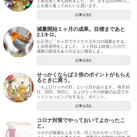
と鼻息荒く考え始めました。 が、まずは2018年のこ
とを振り返ってみたいと思います。...
記事を読む
減量開始１ヶ月の成果。目標まであと
2.1キロ。
お正月に「６ヶ月でマイナス３キロの減量をする」
と決意表明をしました。 １ヶ月以上経過したので、
減量の状況をありのままに報告しま...
記事を読む
せっかくならば２倍のポイントがもらえ
るときに買う。
「ちょびリッチの日」という日があります。 毎月10
日、20日、30日に、ちょびリッチの対象のお店でネ
ットショッピングをすると、ポイント...
記事を読む
コロナ対策でやっておいてよかったこ
と。
コロナが猛威をふるう今、日ごろからやっておいて