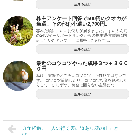
記事を読む
株主アンケート回答で500円のクオカが
当選。その他お小遣い2,700円。
忘れた頃に、いいお便りが届きました。 ずいぶん前
の2493イーサポートリンクからの株主通信書類に同
封していたアンケートに回答したのです...
記事を読む
最近のコツコツやった成果３つ＋３６０
０円
私は、実際のところはコツコツした性格ではないで
す。 コツコツ節約したり、コツコツ投資を勉強した
りして、少しずつ、お金に困らない主婦にな...
記事を読む
３年経過。「人の行く裏に道あり花の山」と
は。