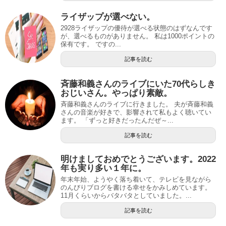
ライザップが選べない。
2928ライザップの優待が選べる状態のはずなんです
が、選べるものがありません。 私は1000ポイントの
保有です。 ですの...
記事を読む
斉藤和義さんのライブにいた70代らしき
おじいさん。やっぱり素敵。
斉藤和義さんのライブに行きました。 夫が斉藤和義
さんの音楽が好きで、影響されて私もよく聴いてい
ます。 「ずっと好きだったんだぜ～...
記事を読む
明けましておめでとうございます。2022
年も実り多い１年に。
年末年始、ようやく落ち着いて、テレビを見ながら
のんびりブログを書ける幸せをかみしめています。
11月くらいからバタバタとしていました。...
記事を読む