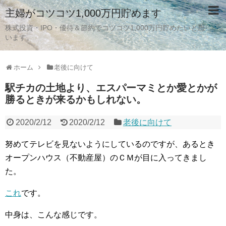
主婦がコツコツ1,000万円貯めます
株式投資・IPO・優待＆節約でコツコツ1,000万円貯めたいと思
います。
ホーム
老後に向けて
駅チカの土地より、エスパーマミとか愛とかが
勝るときが来るかもしれない。
2020/2/12
2020/2/12
老後に向けて
努めてテレビを見ないようにしているのですが、あるとき
オープンハウス（不動産屋）のＣＭが目に入ってきまし
た。
これ
です。
中身は、こんな感じです。