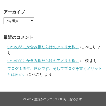
アーカイブ
最近のコメント
いつの間にか含み損だらけのアメリカ株。
に
ぺこり
よ
り
いつの間にか含み損だらけのアメリカ株。
に
桜
より
ブログ１周年。感謝です。そしてブログを書くメリット
とは何か。
に
ぺこり
より
© 2017
主婦がコツコツ1,000万円貯めます
.