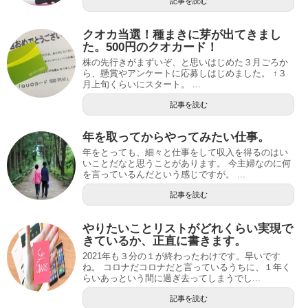
記事を読む
クオカ当選！種まきに芽が出てきまし
た。500円のクオカード！
株の先行きがまずいぞ、と思いはじめた３月ごろか
ら、懸賞やアンケートに応募しはじめました。 ↑３
月上旬くらいにスタート。 ...
記事を読む
年を取ってからやってみたい仕事。
年をとっても、細々と仕事をして収入を得るのはい
いことだなと思うことがあります。 今主婦なのに何
を言っているんだという感じですが。 ...
記事を読む
やりたいことリストがどれくらい実現で
きているか、正直に書きます。
2021年も３分の１が終わったわけです。早いです
ね。 コロナだコロナだと言っているうちに、１年く
らいあっという間に過ぎ去ってしまうでし...
記事を読む