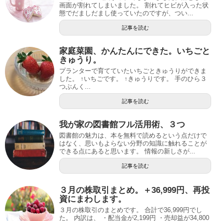
画面が割れてしまいました。 割れてヒビが入った状
態でだましだまし使っていたのですが、つい...
記事を読む
家庭菜園、かんたんにできた。いちごと
きゅうり。
プランターで育てていたいちごときゅうりができま
した。 ↑いちごです。 ↑きゅうりです。 手のひら３
つぶんく...
記事を読む
我が家の図書館フル活用術、３つ
図書館の魅力は、本を無料で読めるという点だけで
はなく、思いもよらない分野の知識に触れることが
できる点にあると思います。 情報の新しさが...
記事を読む
３月の株取引まとめ。＋36,999円、再投
資にまわします。
３月の株取引のまとめです。 合計で36,999円でし
た。 内訳は、 ・配当金が2,199円 ・売却益が34,800