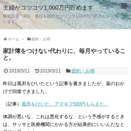
主婦がコツコツ1,000万円貯めます
株式投資・IPO・優待＆節約でコツコツ1,000万円貯めたいと思
います。
ホーム
節約・お得
家計簿をつけない代わりに、毎月やっているこ
と。
2019/3/11
2019/3/11
節約・お得
昨日は風邪をひいたという記事を書きましたが、薬のおか
げで回復できました。
（記事）
風邪をひいた。アマギフ500円もらえた。
体調が悪いな、これは悪化するな、という予感がするとき
は、サッサと医療機関にかかる方が結果的にいいんだなと