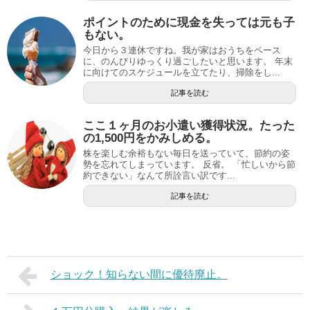
ポイントのために現金を失っては元も子
もない。
今日から３連休ですね。我が家はおうちをベース
に、のんびりゆっくり過ごしたいと思います。 年末
に向けてのスケジュールを立てたり、掃除をし...
記事を読む
ここ１ヶ月のお小遣い獲得状況。たった
の1,500円をかみしめる。
株を楽しむ余裕もない毎日を送っていて、節約の姿
勢を忘れてしまっています。 反省。 「忙しいから節
約できない」なんて所詮言い訳です...
記事を読む
ショック！知らない間に優待廃止。