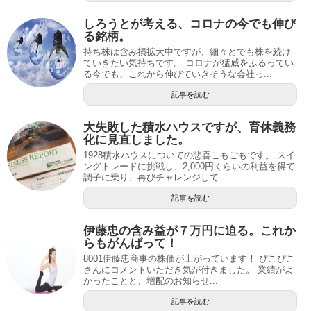
しろうとが考える、コロナの今でも伸び
る銘柄。
持ち株は含み損拡大中ですが、細々とでも株を続け
ていきたい気持ちです。 コロナが猛威をふるってい
る今でも、これから伸びていきそうな会社っ...
記事を読む
大失敗した積水ハウスですが、育休義務
化に見直しました。
1928積水ハウスについての悲喜こもごもです。 スイ
ングトレードに挑戦し、2,000円くらいの利益を得て
調子に乗り、再びチャレンジして...
記事を読む
伊藤忠の含み益が７万円に迫る。これか
らもがんばって！
8001伊藤忠商事の株価が上がっています！ ぴこぴこ
さんにコメントいただき気が付きました。 業績がよ
かったことと、増配のお知らせ...
記事を読む