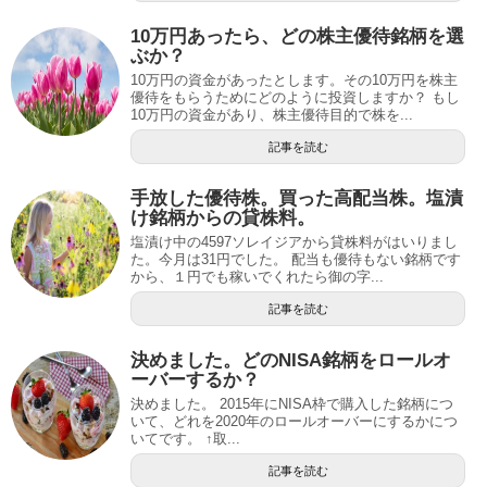
10万円あったら、どの株主優待銘柄を選
ぶか？
10万円の資金があったとします。その10万円を株主
優待をもらうためにどのように投資しますか？ もし
10万円の資金があり、株主優待目的で株を...
記事を読む
手放した優待株。買った高配当株。塩漬
け銘柄からの貸株料。
塩漬け中の4597ソレイジアから貸株料がはいりまし
た。今月は31円でした。 配当も優待もない銘柄です
から、１円でも稼いでくれたら御の字...
記事を読む
決めました。どのNISA銘柄をロールオ
ーバーするか？
決めました。 2015年にNISA枠で購入した銘柄につ
いて、どれを2020年のロールオーバーにするかにつ
いてです。 ↑取...
記事を読む