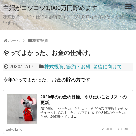
主婦がコツコツ1,000万円貯めます
株式投資・IPO・優待＆節約でコツコツ1,000万円貯めたいと思
います。
ホーム
株式投資
やってよかった、お金の仕掛け。
2020/12/17
株式投資
,
節約・お得
,
老後に向けて
今年やってよかった、お金の貯め方です。
2020年のお金の目標。やりたいことリストの
更新。
2019年の「やりたいことリスト」がどの程度実現したかを
チェックしてみました。 お正月に立てた34個のやりたいこ
とが、20個叶っていま...
2020-01-13 06:30
well-off.info