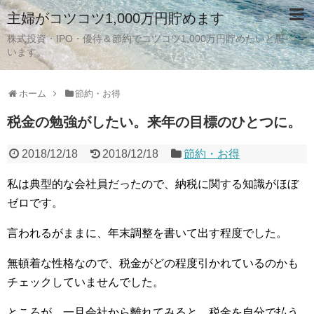
主婦がコツコツ1,000万円貯めます
株式投資・IPO・優待＆節約でコツコツ1,000万円貯めたいと思
います。
ホーム
節約・お得
税金の勉強がしたい。来年の目標のひとつに。
2018/12/18
2018/12/18
節約・お得
私は典型的な会社員だったので、納税に関する知識がほぼ
ゼロです。
言われるがままに、年末調整を書いて出す程度でした。
無頓着な性格なので、税金がどの程度引かれているのかも
チェックしていませんでした。
ところが、一旦会社から離れてみると、税金を自分で払う