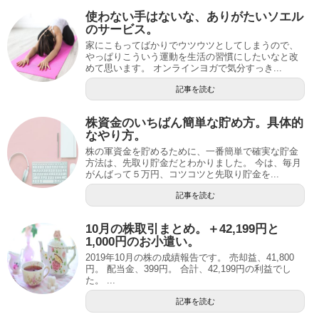
使わない手はないな、ありがたいソエル
のサービス。
家にこもってばかりでウツウツとしてしまうので、
やっぱりこういう運動を生活の習慣にしたいなと改
めて思います。 オンラインヨガで気分すっき...
記事を読む
株資金のいちばん簡単な貯め方。具体的
なやり方。
株の軍資金を貯めるために、一番簡単で確実な貯金
方法は、先取り貯金だとわかりました。 今は、毎月
がんばって５万円、コツコツと先取り貯金を...
記事を読む
10月の株取引まとめ。＋42,199円と
1,000円のお小遣い。
2019年10月の株の成績報告です。 売却益、41,800
円。 配当金、399円。 合計、42,199円の利益でし
た。 ...
記事を読む