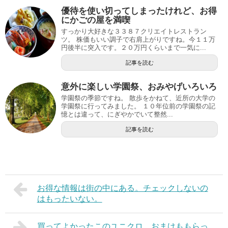
優待を使い切ってしまったけれど、お得
にかごの屋を満喫
すっかり大好きな３３８７クリエイトレストラン
ツ。 株価もいい調子で右肩上がりですね。今１１万
円後半に突入です。２０万円くらいまで一気に...
記事を読む
意外に楽しい学園祭、おみやげいろいろ
学園祭の季節ですね。 散歩をかねて、近所の大学の
学園祭に行ってみました。 １０年位前の学園祭の記
憶とは違って、にぎやかでいて整然...
記事を読む
お得な情報は街の中にある。チェックしないの
はもったいない。
買ってよかったこのユニクロ。おまけももらっ