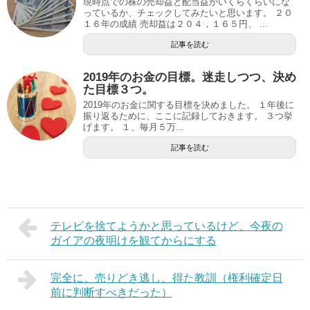
現時点での株の売却益と配当益がいくらくらいにな
っているか、チェックしてみたいと思います。 ２０
１６年の成績 売却益は２０４，１６５円、 ...
記事を読む
2019年のお金の目標。迷走しつつ、決め
た目標３つ。
2019年のお金に関する目標を決めました。 １年後に
振り返るために、ここに記録しておきます。 ３つ挙
げます。 １、毎月５万...
記事を読む
テレビを捨てようかと思っているけど、今夜の
ガイアの夜明けを観てからにする
完全に、売りどき逃し、得た教訓（権利確定日
前に判断すべきだった）