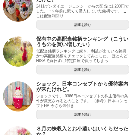
2411ゲンダイエージェンシーからの配当は1,200円で
した。 ↑２年前に慌てて購入していた銘柄です。 こ
こは配当利回り...
記事を読む
保有中の高配当銘柄ランキング（こうい
うものを買い増したい）
低配当銘柄ランキングに続き、利益が出ている銘柄
かつ高配当銘柄をチェックしてみました。 ほとんど
NISAで買わずに特定口座で買ってしまっ...
記事を読む
ショック。日本コンセプトから優待案内
が来たけれど。
ショックです。 9386日本コンセプトの株主優待の条
件が変更されるとのことです。 （参考）日本コンセ
プトHP 今さら気付き...
記事を読む
８月の株収入とお小遣いはいくらだった
か？