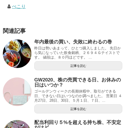
ぺこり
関連記事
年内最後の買い、失敗に終わるの巻
昨日は勢いあまって、ひとつ購入しました。 先日か
ら気になっていた飲食銘柄、２６９４Ｇテイストで
す。 値段は、８０円ほどです。 ...
記事を読む
GW2020、株の売買できる日、お休みの
日はいつか？
ゴールデンウィークの長期休暇中、取引ができる
日、できない日はいつなのか調べました。 営業日 ４
月27日、28日、30日、５月１日、７日、...
記事を読む
配当利回り５%を超える持ち株、不安定
だけど。