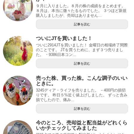
９月に入りました。８月の株の成績をまとめます。
８月は、本当に微々たるものでした。 ３つほど新規
購入しましたが、売却はありません...
記事を読む
ついにJTを買いました！
ついに2914JTを買いました！ 金曜日の相場終了間際
のことです。 JTを買うために、まず３つ売りまし
た。 ・9386日本コン...
記事を読む
売った株、買った株。こんな調子のいい
ときに。
3245ディア・ライフを売りました。 －400円の損切
りです。 昨日５%近く値上げしました。 ずっと含み
損でしたので、痛み...
記事を読む
今のところ、売却益と配当益がどれくら
いかチェックしてみました