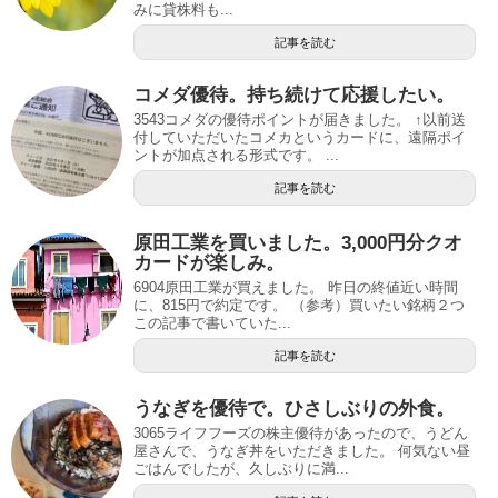
みに貸株料も...
記事を読む
コメダ優待。持ち続けて応援したい。
3543コメダの優待ポイントが届きました。 ↑以前送
付していただいたコメカというカードに、遠隔ポイ
ントが加点される形式です。 ...
記事を読む
原田工業を買いました。3,000円分クオ
カードが楽しみ。
6904原田工業が買えました。 昨日の終値近い時間
に、815円で約定です。 （参考）買いたい銘柄２つ
この記事で書いていた...
記事を読む
うなぎを優待で。ひさしぶりの外食。
3065ライフフーズの株主優待があったので、うどん
屋さんで、うなぎ丼をいただきました。 何気ない昼
ごはんでしたが、久しぶりに満...