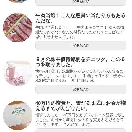
記事を読む
牛肉当選！こんな懸賞の当たり方もある
んだな。
牛肉が当選しました。 ↑牛肉１キロです！ なんの抽
選だったかな？なんの懸賞だったかな？としばらく
思い返せませんでした。 ...
記事を読む
８月の株主優待銘柄をチェック。この６
つを取りました。
快晴の日曜日。洗濯機をぐるぐる回しいろんなもの
を干しまくっております。 来週は８月の株主優待の
権利確定日ですね。 ８月28日が権...
記事を読む
40万円の増資と、雪だるま式にお金が増
えるまでがんばりたい。
増資しました！ 40万円をカブドットコム証券に移し
ました。明日から40万円分の株を買えると思うとワ
クワクします。 これにて、私の...