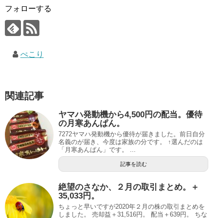
フォローする
ぺこり
関連記事
ヤマハ発動機から4,500円の配当。優待
の月寒あんぱん。
7272ヤマハ発動機から優待が届きました。前日自分
名義のが届き、今度は家族の分です。 ↑選んだのは
「月寒あんぱん」です。 ...
記事を読む
絶望のさなか、２月の取引まとめ。＋
35,033円。
ちょっと早いですが2020年２月の株の取引まとめを
しました。 売却益＋31,516円。 配当＋639円。 ちな