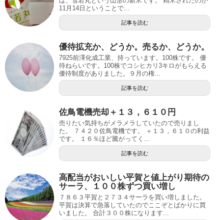
は、雪若丸という山形の新米です。 精米されたのが
11月14日ということで...
記事を読む
優待拡充か、どうか。売るか、どうか。
7925前澤化成工業、持っています。100株です。 優
待ねらいです。100株でコシヒカリ3キロがもらえる
優待制度がありました。９月の権...
記事を読む
佐鳥電機売却＋１３，６１０円
売りたい気持ちがメラメラしていたので売りまし
た。 ７４２０佐鳥電機です。 ＋１３，６１０の利益
です。 １６％ほど騰がってく...
記事を読む
高配当がおいしい平賀と値上がり期待の
サーラ、１００株ずつ買い増し
７８６３平賀と２７３４サーラを買い増しました。
平賀は決算で急落していたのでここぞとばかりに買
いました。 合計３００株になります...