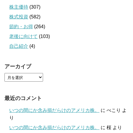
株主優待
(307)
株式投資
(582)
節約・お得
(264)
老後に向けて
(103)
自己紹介
(4)
アーカイブ
最近のコメント
いつの間にか含み損だらけのアメリカ株。
に
ぺこり
よ
り
いつの間にか含み損だらけのアメリカ株。
に
桜
より