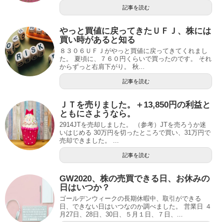
記事を読む
やっと買値に戻ってきたＵＦＪ、株には
買い時があると知る
８３０６ＵＦＪがやっと買値に戻ってきてくれまし
た。 夏頃に、７６０円くらいで買ったのです。 それ
からずっと右肩下がり。 秋...
記事を読む
ＪＴを売りました。＋13,850円の利益と
ともにさようなら。
2914JTを売却しました。 （参考）JTを売ろうか迷
いはじめる 30万円を切ったところで買い、31万円で
売却できました。 ...
記事を読む
GW2020、株の売買できる日、お休みの
日はいつか？
ゴールデンウィークの長期休暇中、取引ができる
日、できない日はいつなのか調べました。 営業日 ４
月27日、28日、30日、５月１日、７日、...