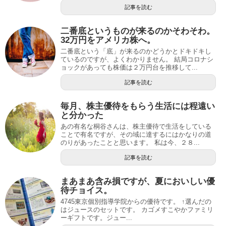
記事を読む
二番底というものが来るのかそわそわ。
32万円をアメリカ株へ。
二番底という「底」が来るのかどうかとドキドキし
ているのですが、よくわかりません。 結局コロナシ
ョックがあっても株価は２万円台を推移して...
記事を読む
毎月、株主優待をもらう生活には程遠い
と分かった
あの有名な桐谷さんは、株主優待で生活をしている
ことで有名ですが、その域に達するにはかなりの道
のりがあったことと思います。 私は今、２８...
記事を読む
まあまあ含み損ですが、夏においしい優
待チョイス。
4745東京個別指導学院からの優待です。 ↑選んだの
はジュースのセットです。 カゴメすこやかファミリ
ーギフトです。ジュー...