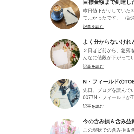
目標金額まで到達し
昨日値下がりしていた3
てよかったです。 （記
記事を読む
よく分からないけれ
２日ほど前から、急落
んなに値段が下がってい
記事を読む
N・フィールドのT
先日、ブログを読んで
6077N・フィールドがT
記事を読む
今の含み損＆含み益銘
この現状での含み損＆