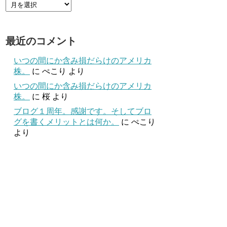
最近のコメント
いつの間にか含み損だらけのアメリカ
株。
に
ぺこり
より
いつの間にか含み損だらけのアメリカ
株。
に
桜
より
ブログ１周年。感謝です。そしてブロ
グを書くメリットとは何か。
に
ぺこり
より