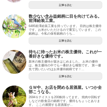
記事を読む
数少ない含み益銘柄に目を向けてみる。
前澤給装工業。
6485前澤給装工業を持っています。 目的は株主優待
です。お米がいただけるので重宝しています。 この
銘柄は、今私の保有銘柄のうち...
記事を読む
待ちに待ったお米の株主優待。これが一
番好きな優待です。
新米の株主優待が届きはじめました。 お米の優待
は、株主優待の中でも一番好きな種類です。 第一優
先で買いたいのはお米優待銘柄です！...
記事を読む
ＧＷ中、お店を閉める居酒屋。いつか全
部こうなる。
2694Ｇテイストを200株持ってます。 焼肉や回転ず
しなどの飲食店の銘柄です。優待もちょっとありま
す。 ここの展開する居酒屋が...