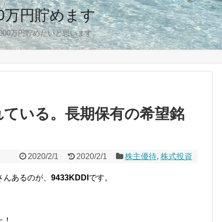
00万円貯めます
,000万円貯めたいと思います。
くれている。長期保有の希望銘
2020/2/1
2020/2/1
株主優待
,
株式投資
さんあるのが、
9433KDDI
です。
た！