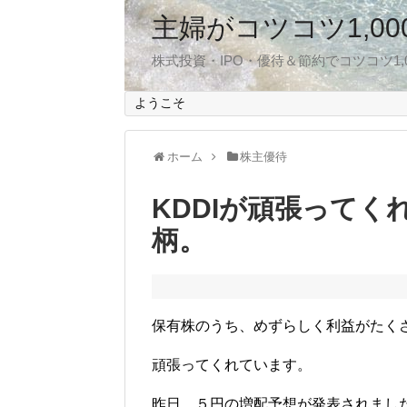
主婦がコツコツ1,0
株式投資・IPO・優待＆節約でコツコツ1
ようこそ
ホーム
株主優待
KDDIが頑張って
柄。
保有株のうち、めずらしく利益がたく
頑張ってくれています。
昨日、５円の増配予想が発表されまし