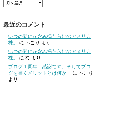
最近のコメント
いつの間にか含み損だらけのアメリカ
株。
に
ぺこり
より
いつの間にか含み損だらけのアメリカ
株。
に
桜
より
ブログ１周年。感謝です。そしてブロ
グを書くメリットとは何か。
に
ぺこり
より