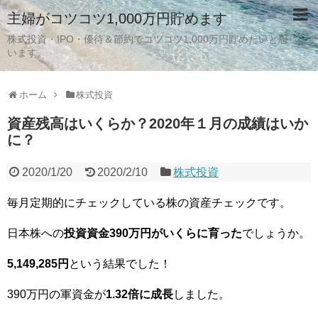
主婦がコツコツ1,000万円貯めます
株式投資・IPO・優待＆節約でコツコツ1,000万円貯めたいと思
います。
ホーム
株式投資
資産残高はいくらか？2020年１月の成績はいか
に？
2020/1/20
2020/2/10
株式投資
毎月定期的にチェックしている株の資産チェックです。
日本株への
投資資金390万円がいくらに育った
でしょうか。
5,149,285円
という結果でした！
390万円の軍資金が
1.32倍に成長
しました。