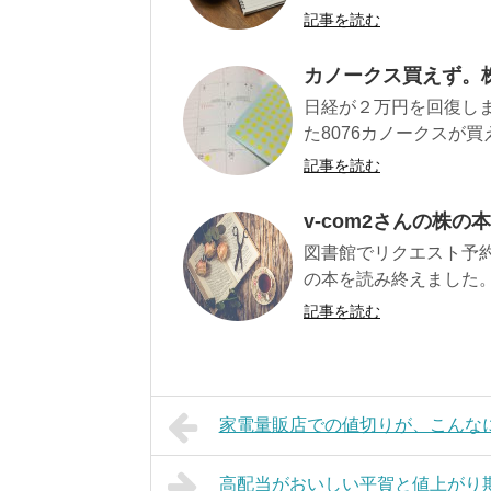
記事を読む
カノークス買えず。
日経が２万円を回復しま
た8076カノークスが買え
記事を読む
v-com2さんの株
図書館でリクエスト予約
の本を読み終えました。
記事を読む
家電量販店での値切りが、こんな
高配当がおいしい平賀と値上がり