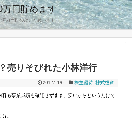
00万円貯めます
,000万円貯めたいと思います。
？売りそびれた小林洋行
2017/11/6
株主優待
,
株式投資
内容も事業成績も確認せずまま、安いからというだけで
ロ分。