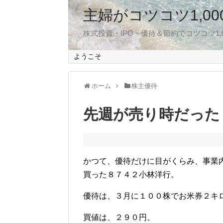
主婦がコツコツ1,0
株式投資・IPO・優待＆節約でコツコツ1
ようこそ
ホーム
株主優待
先週が売り時だった
かつて、優待だけに目がくらみ、事業
買った８７４２小林洋行。
優待は、３月に１００株でお米券２キ
買値は、２９０円。