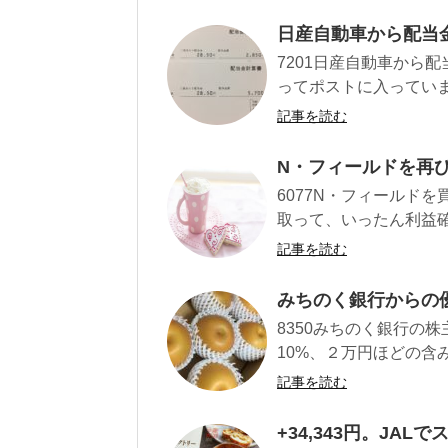
日産自動車から配当金
7201日産自動車から
ってポストに入っていまし
記事を読む
N・フィールドを再
6077N・フィールドを
取って、いったん利益確定
記事を読む
みちのく銀行からの
8350みちのく銀行の
10%、２万円ほどの含
記事を読む
+34,343円。JAL