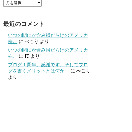
最近のコメント
いつの間にか含み損だらけのアメリカ
株。
に
ぺこり
より
いつの間にか含み損だらけのアメリカ
株。
に
桜
より
ブログ１周年。感謝です。そしてブロ
グを書くメリットとは何か。
に
ぺこり
より