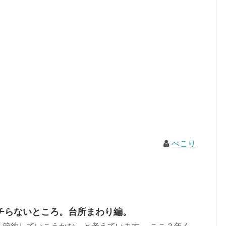
ぺこり
チらないところ。台所まわり編。