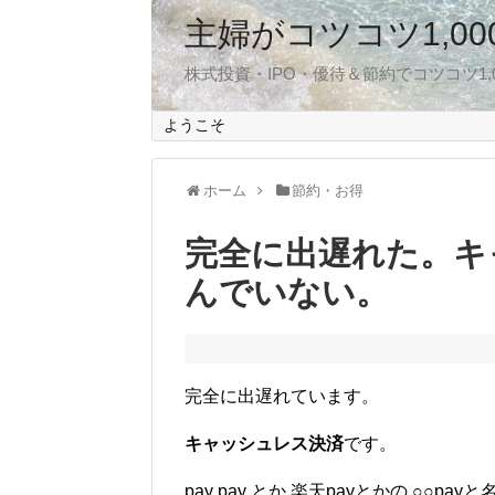
主婦がコツコツ1,0
株式投資・IPO・優待＆節約でコツコツ1
ようこそ
ホーム
節約・お得
完全に出遅れた。キ
んでいない。
完全に出遅れています。
キャッシュレス決済
です。
pay pay とか 楽天payとかの ○○p