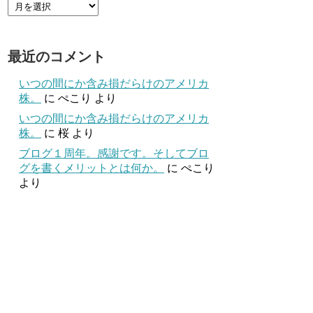
最近のコメント
いつの間にか含み損だらけのアメリカ
株。
に
ぺこり
より
いつの間にか含み損だらけのアメリカ
株。
に
桜
より
ブログ１周年。感謝です。そしてブロ
グを書くメリットとは何か。
に
ぺこり
より