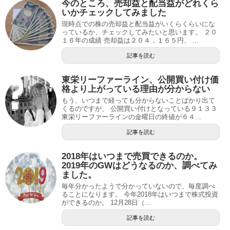
今のところ、売却益と配当益がどれくら
いかチェックしてみました
現時点での株の売却益と配当益がいくらくらいにな
っているか、チェックしてみたいと思います。 ２０
１６年の成績 売却益は２０４，１６５円、 ...
記事を読む
東栄リーファーライン、公開買い付け価
格より上がっている理由が分からない
もう、いつまで経っても分からないことばかり出て
くるのですが、 公開買い付けとなっている９１３３
東栄リーファーラインの金曜日の終値が６４...
記事を読む
2018年はいつまで売買できるのか。
2019年のGWはどうなるのか、調べてみ
ました。
毎年分かったようで分かっていないので、毎度調べ
ることになります。 今年2018年はいつまで株式投資
ができるのか。 12月28日（...
記事を読む