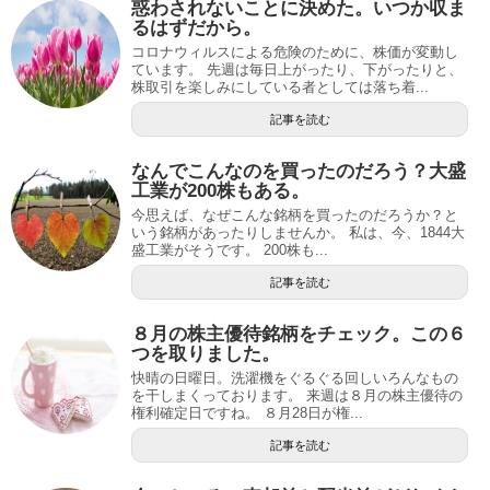
惑わされないことに決めた。いつか収ま
るはずだから。
コロナウィルスによる危険のために、株価が変動し
ています。 先週は毎日上がったり、下がったりと、
株取引を楽しみにしている者としては落ち着...
記事を読む
なんでこんなのを買ったのだろう？大盛
工業が200株もある。
今思えば、なぜこんな銘柄を買ったのだろうか？と
いう銘柄があったりしませんか。 私は、今、1844大
盛工業がそうです。 200株も...
記事を読む
８月の株主優待銘柄をチェック。この６
つを取りました。
快晴の日曜日。洗濯機をぐるぐる回しいろんなもの
を干しまくっております。 来週は８月の株主優待の
権利確定日ですね。 ８月28日が権...
記事を読む