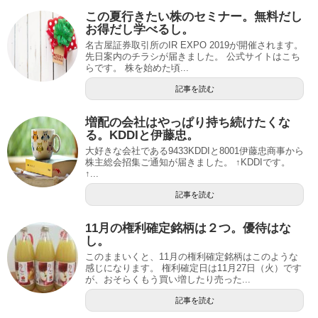
この夏行きたい株のセミナー。無料だし
お得だし学べるし。
名古屋証券取引所のIR EXPO 2019が開催されます。
先日案内のチラシが届きました。 公式サイトはこち
らです。 株を始めた頃...
記事を読む
増配の会社はやっぱり持ち続けたくな
る。KDDIと伊藤忠。
大好きな会社である9433KDDIと8001伊藤忠商事から
株主総会招集ご通知が届きました。 ↑KDDIです。
↑...
記事を読む
11月の権利確定銘柄は２つ。優待はな
し。
このままいくと、11月の権利確定銘柄はこのような
感じになります。 権利確定日は11月27日（火）です
が、おそらくもう買い増したり売った...
記事を読む