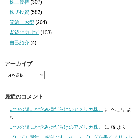
株主優待
(307)
株式投資
(582)
節約・お得
(264)
老後に向けて
(103)
自己紹介
(4)
アーカイブ
最近のコメント
いつの間にか含み損だらけのアメリカ株。
に
ぺこり
よ
り
いつの間にか含み損だらけのアメリカ株。
に
桜
より
ブログ１周年。感謝です。そしてブログを書くメリット