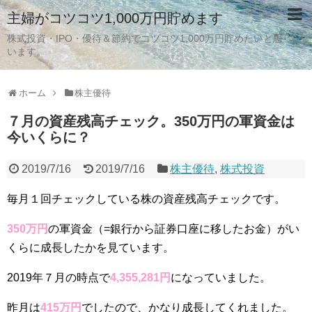
主婦がコツコツ1,000万円貯めます
株式投資・IPO・優待＆節約でコツコツ1,000万円貯めたいと思
います。
ホーム
株主優待
７月の資産残高チェック。350万円の軍資金は
今いくらに？
2019/7/16
2019/7/16
株主優待
,
株式投資
毎月１回チェックしている株の資産残高チェックです。
350万円
の軍資金（=銀行から証券口座に移したお金）がい
くらに成長したかを見ています。
2019年７月の時点で
4,355,281円
になっていました。
昨月は
415万円
でしたので、かなり成長してくれました。