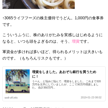
↑3065ライフフーズの株主優待でうどん。1,000円の食事券
です。
こういうふうに、株のありがたみを実感しはじめるように
なると、いつも頭をよぎるのは、そう、
増資
です。
軍資金が多ければ多いほど、得られるメリットは大きいも
のです。（もちろんリスクもです。）
増資をしました。あおぞら銀行を買うため
に！
うーん…と悩みに悩んで、増資をしました。 これまで320
万円を元手にしていましたが、ここで30万円増資しまし
た。 合計350万円...
2019-01-23 08:02
well-off.info