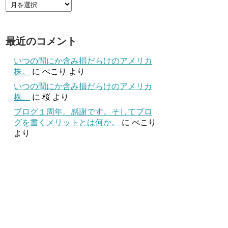
最近のコメント
いつの間にか含み損だらけのアメリカ
株。
に
ぺこり
より
いつの間にか含み損だらけのアメリカ
株。
に
桜
より
ブログ１周年。感謝です。そしてブロ
グを書くメリットとは何か。
に
ぺこり
より