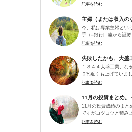
記事を読む
主婦（または収入のな
今、私は専業主婦という
手（=銀行口座から証券口
記事を読む
失敗したかも、大盛
１８４４大盛工業、な
０%近くも上げていまし
記事を読む
11月の投資まとめ。
11月の投資成績のまとめ
ですがコツコツと積み上げ
記事を読む