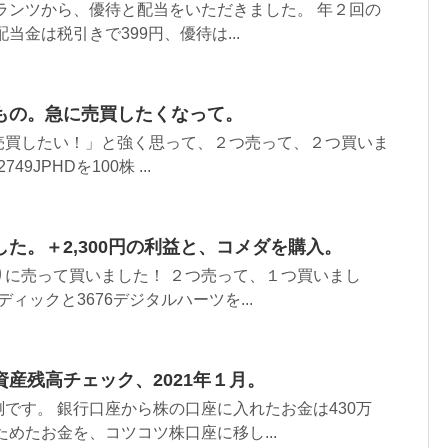
トランツから、優待と配当をいただきました。 年２回の
当金は税引きで399円、優待は...
もの。急に売買したくなって。
売買したい！」と強く思って、２つ売って、２つ買いま
9JPHDを100株 ...
た。＋2,300円の利益と、コメダを購入。
りに売って買いました！ ２つ売って、１つ買いまし
ディックと3676デジタルハーツを...
産残高チェック、2021年１月。
です。 銀行口座から株の口座に入れたお金は430万
ためたお金を、コツコツ株口座に移し...