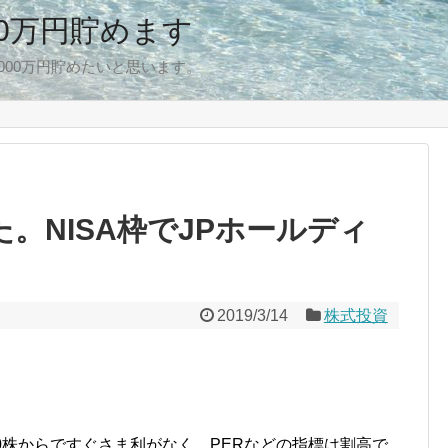
00万円貯めます
,000万円貯めたいと思います。
た。NISA枠でJPホールディ
2019/3/14
株式投資
0株からですぐさま利がなく、PERなどの指標は割高で