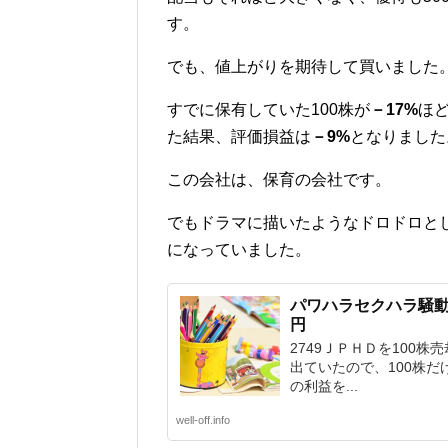
す。
でも、値上がりを期待して買いました
すでに保有していた100株が
－17%
ほ
た結果、評価損益は
－9%
となりました
この会社は、保育の会社です。
でもドラマに描いたようなドロドロと
になっていました。
パワハラセクハラ騒動
円
2749ＪＰＨＤを100株
出ていたので、100株だけ
の利益を...
well-off.info