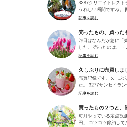
3387クリエイトレス
うれしい瞬間ですね。 配
記事を読む
売ったもの、買った
昨日はなんだか急に「
した。 売ったのは、 ・274
記事を読む
久しぶりに売買しまし
売買記録です。久しぶ
た。 3277サンセイラン
記事を読む
買ったもの２つと、資
毎月やっている定点観測
円。 コツコツ節約して