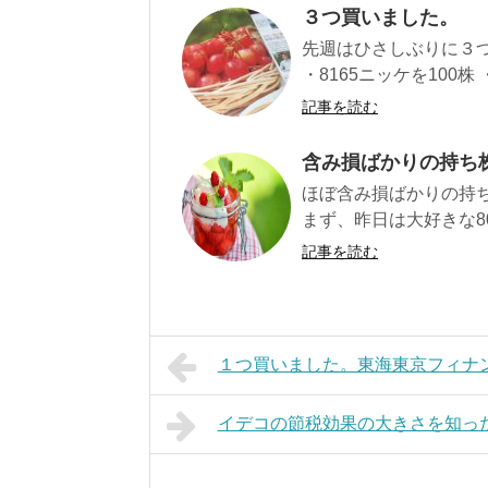
３つ買いました。
先週はひさしぶりに３つ購
・8165ニッケを100株 ・
記事を読む
含み損ばかりの持ち
ほぼ含み損ばかりの持
まず、昨日は大好きな80
記事を読む
１つ買いました。東海東京フィナ
イデコの節税効果の大きさを知っ