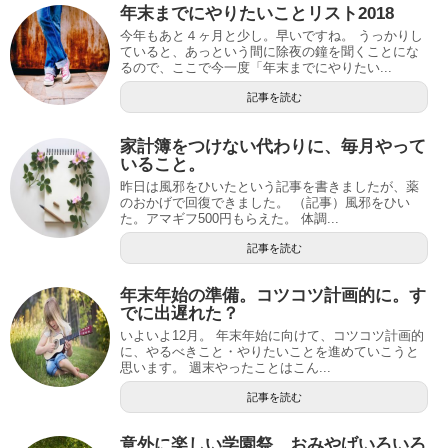
年末までにやりたいことリスト2018
今年もあと４ヶ月と少し。早いですね。 うっかりし
ていると、あっという間に除夜の鐘を聞くことにな
るので、ここで今一度「年末までにやりたい...
記事を読む
家計簿をつけない代わりに、毎月やって
いること。
昨日は風邪をひいたという記事を書きましたが、薬
のおかげで回復できました。 （記事）風邪をひい
た。アマギフ500円もらえた。 体調...
記事を読む
年末年始の準備。コツコツ計画的に。す
でに出遅れた？
いよいよ12月。 年末年始に向けて、コツコツ計画的
に、やるべきこと・やりたいことを進めていこうと
思います。 週末やったことはこん...
記事を読む
意外に楽しい学園祭、おみやげいろいろ