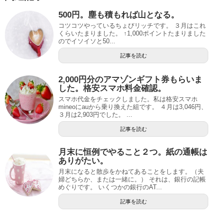
500円。塵も積もれば山となる。
コツコツやっているちょびリッチです。 ３月はこれ
くらいたまりました。 ↑1,000ポイントたまりました
のでイソイソと50...
記事を読む
2,000円分のアマゾンギフト券もらいま
した。格安スマホ料金確認。
スマホ代金をチェックしました。私は格安スマホ
mineoにauから乗り換えた組です。 ４月は3,046円、
３月は2,903円でした。 ...
記事を読む
月末に恒例でやること２つ。紙の通帳は
ありがたい。
月末になると散歩をかねてあることをします。（夫
婦どちらか、または一緒に。） それは、銀行の記帳
めぐりです。 いくつかの銀行のAT...
記事を読む