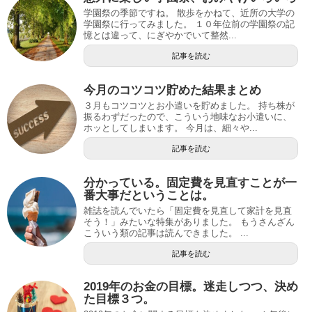
学園祭の季節ですね。 散歩をかねて、近所の大学の
学園祭に行ってみました。 １０年位前の学園祭の記
憶とは違って、にぎやかでいて整然...
記事を読む
今月のコツコツ貯めた結果まとめ
３月もコツコツとお小遣いを貯めました。 持ち株が
振るわずだったので、こういう地味なお小遣いに、
ホッとしてしまいます。 今月は、細々や...
記事を読む
分かっている。固定費を見直すことが一
番大事だということは。
雑誌を読んでいたら「固定費を見直して家計を見直
そう！」みたいな特集がありました。 もうさんざん
こういう類の記事は読んできました。 ...
記事を読む
2019年のお金の目標。迷走しつつ、決め
た目標３つ。