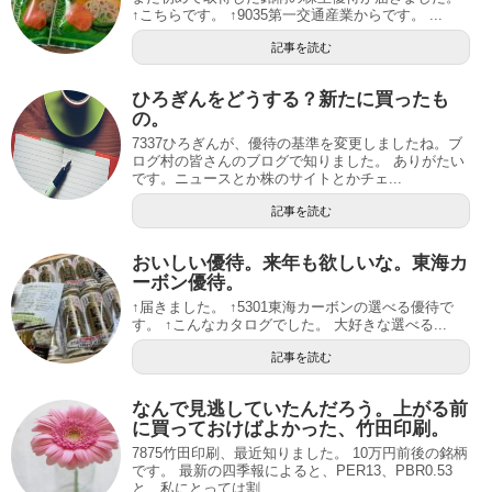
↑こちらです。 ↑9035第一交通産業からです。 ...
記事を読む
ひろぎんをどうする？新たに買ったも
の。
7337ひろぎんが、優待の基準を変更しましたね。ブ
ログ村の皆さんのブログで知りました。 ありがたい
です。ニュースとか株のサイトとかチェ...
記事を読む
おいしい優待。来年も欲しいな。東海カ
ーボン優待。
↑届きました。 ↑5301東海カーボンの選べる優待で
す。 ↑こんなカタログでした。 大好きな選べる...
記事を読む
なんで見逃していたんだろう。上がる前
に買っておけばよかった、竹田印刷。
7875竹田印刷、最近知りました。 10万円前後の銘柄
です。 最新の四季報によると、PER13、PBR0.53
と、私にとっては割...