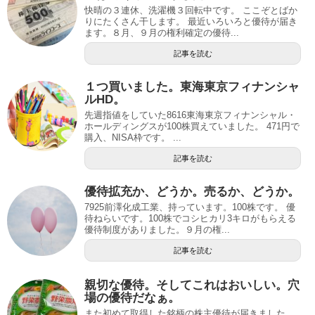
快晴の３連休、洗濯機３回転中です。 ここぞとばか
りにたくさん干します。 最近いろいろと優待が届き
ます。８月、９月の権利確定の優待...
記事を読む
１つ買いました。東海東京フィナンシャ
ルHD。
先週指値をしていた8616東海東京フィナンシャル・
ホールディングスが100株買えていました。 471円で
購入、NISA枠です。 ...
記事を読む
優待拡充か、どうか。売るか、どうか。
7925前澤化成工業、持っています。100株です。 優
待ねらいです。100株でコシヒカリ3キロがもらえる
優待制度がありました。９月の権...
記事を読む
親切な優待。そしてこれはおいしい。穴
場の優待だなぁ。
また初めて取得した銘柄の株主優待が届きました。