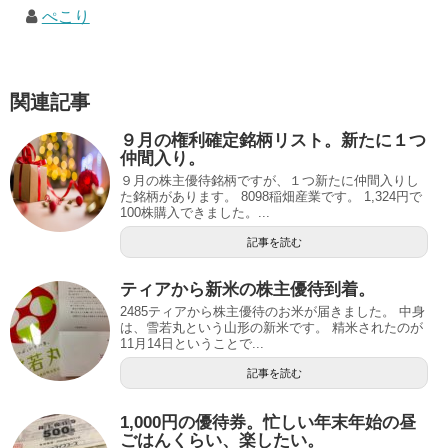
ぺこり
関連記事
９月の権利確定銘柄リスト。新たに１つ
仲間入り。
９月の株主優待銘柄ですが、１つ新たに仲間入りし
た銘柄があります。 8098稲畑産業です。 1,324円で
100株購入できました。...
記事を読む
ティアから新米の株主優待到着。
2485ティアから株主優待のお米が届きました。 中身
は、雪若丸という山形の新米です。 精米されたのが
11月14日ということで...
記事を読む
1,000円の優待券。忙しい年末年始の昼
ごはんくらい、楽したい。