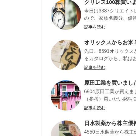
クリレス100株買
今日は3387クリエイ
ので、家族名義分、優待
記事を読む
オリックスからお米
先日、8591オリック
るカタログから、私はお米
記事を読む
原田工業を買いました
6904原田工業が買え
（参考）買いたい銘柄２つ
記事を読む
日水製薬から株主優
4550日水製薬から株