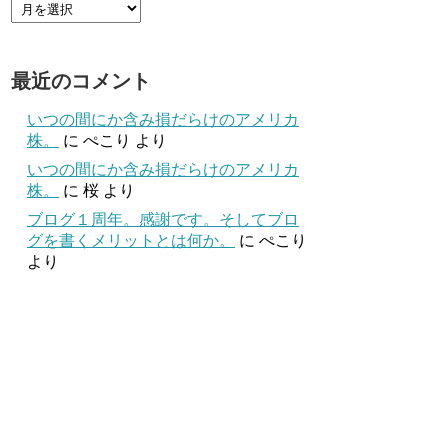
最近のコメント
いつの間にか含み損だらけのアメリカ
株。
に
ぺこり
より
いつの間にか含み損だらけのアメリカ
株。
に
桜
より
ブログ１周年。感謝です。そしてブロ
グを書くメリットとは何か。
に
ぺこり
より