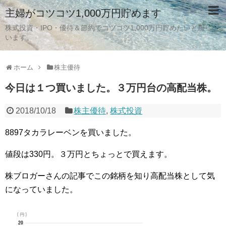
主婦がコツコツ1,000万円貯めます
株式投資・IPO・優待＆節約でコツコツ1,000万円貯めたいと思
います。
ホーム
株主優待
今日は１つ買いました。３万円台の高配当株。
2018/10/18
株主優待
,
株式投資
8897タカラレーベンを買いました。
値段は330円。３万円とちょっとで買えます。
株ブロガーさんの記事でこの銘柄を知り高配当株として気
になっていました。