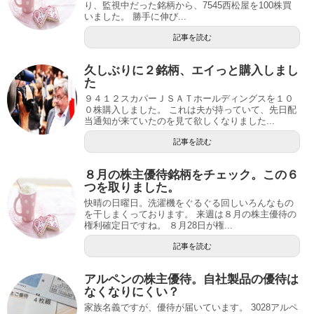
り、監視中だった銘柄から、7545西松屋を100株買
いました。 勝手に伸び...
記事を読む
久しぶりに２銘柄、エイっと購入しまし
た
９４１２スカパーＪＳＡＴホールディングスを１０
０株購入しました。 これは夫が持っていて、先日配
当通知が来ていたのを見て欲しくなりました...
記事を読む
８月の株主優待銘柄をチェック。この６
つを取りました。
快晴の日曜日。洗濯機をぐるぐる回しいろんなもの
を干しまくっております。 来週は８月の株主優待の
権利確定日ですね。 ８月28日が権...
記事を読む
アルペンの株主優待。自社製品の優待は
なくなりにくい？
家族名義ですが、優待が届いています。 3028アルペ