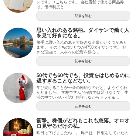
ンです。 ↑こちらです。 自社店舗で使える商品券
は、優待制度と...
記事を読む
思い入れのある銘柄。ダイサンで働く人
を見て好きになる。
勝手に思い入れのある大好きな企業がいくつかあり
ます。 そのうちのひとつが4750ダイサンです。 好
きな理由は、人材への投資を熱心...
記事を読む
50代でも60代でも、投資をはじめるのに
遅すぎることなどない。
学び続けることが一番の節約なのだと、ようやくわ
かりました。 学校で学んだ程度では足りなくて、生
活の中でいろいろ試行錯誤しながらトライ＆...
記事を読む
衝撃。株価がどれもこれも急落。オロオ
ロ見守るだけの私。
昨日は下げましたね…。 昨日は１日暇をしていたの