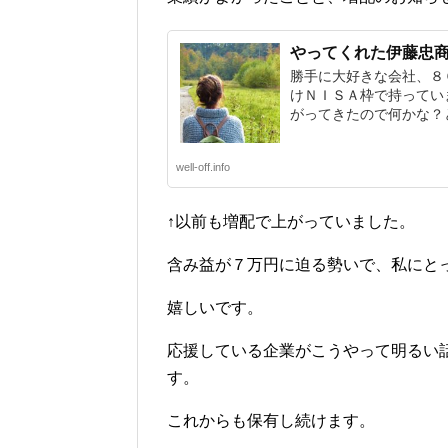
やってくれた伊藤忠
勝手に大好きな会社、８
けＮＩＳＡ枠で持ってい
がってきたので何かな？と.
well-off.info
↑以前も増配で上がっていました。
含み益が７万円に迫る勢いで、私にと
嬉しいです。
応援している企業がこうやって明るい
す。
これからも保有し続けます。