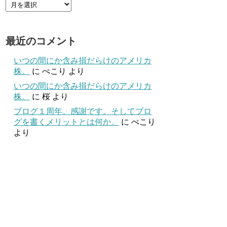
最近のコメント
いつの間にか含み損だらけのアメリカ
株。
に
ぺこり
より
いつの間にか含み損だらけのアメリカ
株。
に
桜
より
ブログ１周年。感謝です。そしてブロ
グを書くメリットとは何か。
に
ぺこり
より