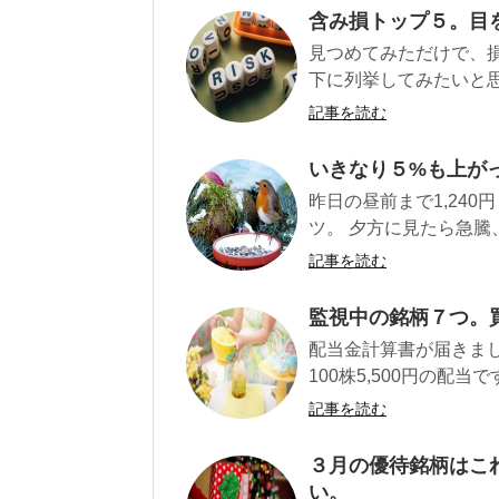
含み損トップ５。目
見つめてみただけで、
下に列挙してみたいと思いま
記事を読む
いきなり５%も上が
昨日の昼前まで1,24
ツ。 夕方に見たら急騰、1
記事を読む
監視中の銘柄７つ。
配当金計算書が届きまし
100株5,500円の配当
記事を読む
３月の優待銘柄はこ
い。