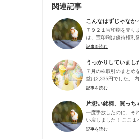
関連記事
こんなはずじゃなか
７９２１宝印刷を売りま
は、宝印刷は優待権利落
記事を読む
うっかりしていました
７月の株取引のまとめを
益は2,335円でした。 内
記事を読む
片想い銘柄、買っち
一度手放したのに、それ
い戻しました！ ここ１
記事を読む