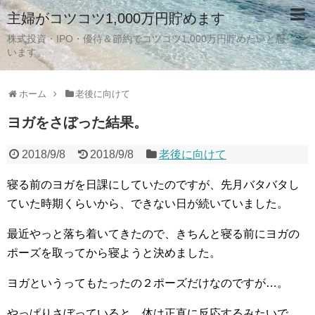
主婦がコツコツ1,000万円貯めます
株式投資・IPO・優待＆節約でコツコツ1,000万円貯めたいと思
います。
ホーム
老後に向けて
ヨガをさぼった結果。
2018/9/8
2018/9/8
老後に向けて
寝る前のヨガを日課にしていたのですが、先月バタバタし
ていた時期くらいから、できない日が続いていました。
最近やっと落ち着いてきたので、きちんと寝る前にヨガの
ポーズを取ってから寝ようと決めました。
ヨガというってもたったの２ポーズだけなのですが…。
やっぱりさぼっていると、体は正直に反応するみたいで