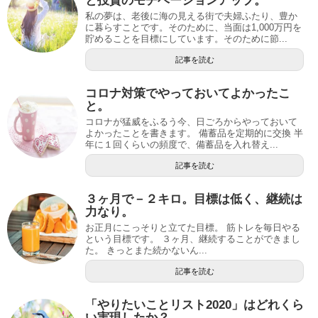
と投資のモチベーションアップ。
私の夢は、老後に海の見える街で夫婦ふたり、豊か
に暮らすことです。そのために、当面は1,000万円を
貯めることを目標にしています。そのために節...
記事を読む
コロナ対策でやっておいてよかったこ
と。
コロナが猛威をふるう今、日ごろからやっておいて
よかったことを書きます。 備蓄品を定期的に交換 半
年に１回くらいの頻度で、備蓄品を入れ替え...
記事を読む
３ヶ月で－２キロ。目標は低く、継続は
力なり。
お正月にこっそりと立てた目標。 筋トレを毎日やる
という目標です。 ３ヶ月、継続することができまし
た。 きっとまた続かないん...
記事を読む
「やりたいことリスト2020」はどれくら
い実現したか？