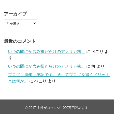
アーカイブ
最近のコメント
いつの間にか含み損だらけのアメリカ株。
に
ぺこり
よ
り
いつの間にか含み損だらけのアメリカ株。
に
桜
より
ブログ１周年。感謝です。そしてブログを書くメリット
とは何か。
に
ぺこり
より
© 2017
主婦がコツコツ1,000万円貯めます
.