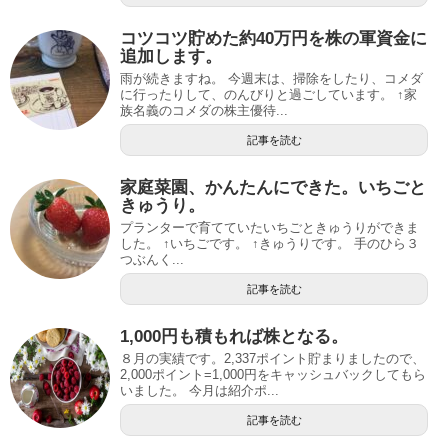
コツコツ貯めた約40万円を株の軍資金に
追加します。
雨が続きますね。 今週末は、掃除をしたり、コメダ
に行ったりして、のんびりと過ごしています。 ↑家
族名義のコメダの株主優待...
記事を読む
家庭菜園、かんたんにできた。いちごと
きゅうり。
プランターで育てていたいちごときゅうりができま
した。 ↑いちごです。 ↑きゅうりです。 手のひら３
つぶんく...
記事を読む
1,000円も積もれば株となる。
８月の実績です。2,337ポイント貯まりましたので、
2,000ポイント=1,000円をキャッシュバックしてもら
いました。 今月は紹介ポ...
記事を読む