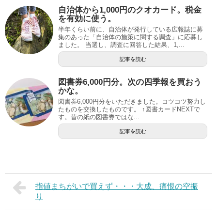
自治体から1,000円のクオカード。税金
を有効に使う。
半年くらい前に、自治体が発行している広報誌に募
集のあった「自治体の施策に関する調査」に応募し
ました。 当選し、調査に回答した結果、1,...
記事を読む
図書券6,000円分。次の四季報を買おう
かな。
図書券6,000円分をいただきました。コツコツ努力し
たものを交換したものです。 ↑図書カードNEXTで
す。昔の紙の図書券ではな...
記事を読む
指値まちがいで買えず・・・大成、痛恨の空振
り