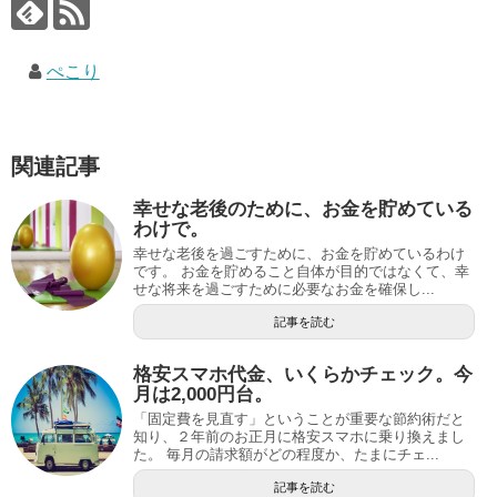
ぺこり
関連記事
幸せな老後のために、お金を貯めている
わけで。
幸せな老後を過ごすために、お金を貯めているわけ
です。 お金を貯めること自体が目的ではなくて、幸
せな将来を過ごすために必要なお金を確保し...
記事を読む
格安スマホ代金、いくらかチェック。今
月は2,000円台。
「固定費を見直す」ということが重要な節約術だと
知り、２年前のお正月に格安スマホに乗り換えまし
た。 毎月の請求額がどの程度か、たまにチェ...
記事を読む