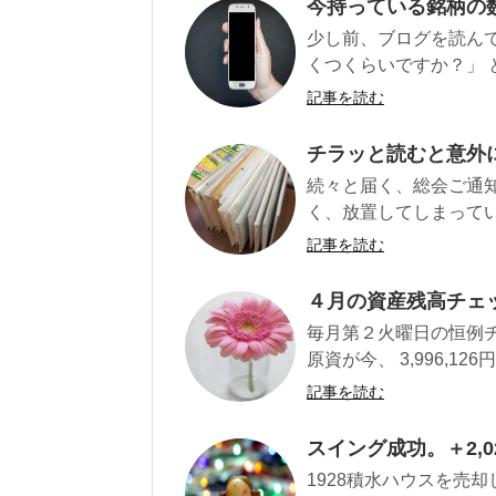
今持っている銘柄の
少し前、ブログを読ん
くつくらいですか？」 と
記事を読む
チラッと読むと意外
続々と届く、総会ご通
く、放置してしまってい
記事を読む
４月の資産残高チェ
毎月第２火曜日の恒例チェ
原資が今、 3,996,12
記事を読む
スイング成功。＋2,
1928積水ハウスを売