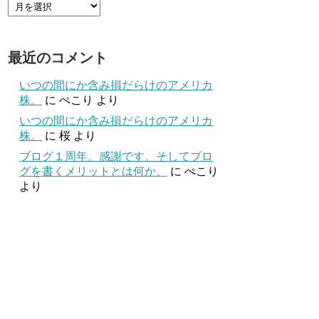
最近のコメント
いつの間にか含み損だらけのアメリカ
株。
に
ぺこり
より
いつの間にか含み損だらけのアメリカ
株。
に
桜
より
ブログ１周年。感謝です。そしてブロ
グを書くメリットとは何か。
に
ぺこり
より