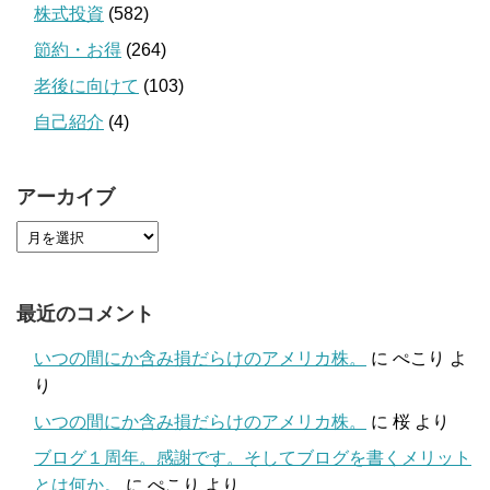
株式投資
(582)
節約・お得
(264)
老後に向けて
(103)
自己紹介
(4)
アーカイブ
最近のコメント
いつの間にか含み損だらけのアメリカ株。
に
ぺこり
よ
り
いつの間にか含み損だらけのアメリカ株。
に
桜
より
ブログ１周年。感謝です。そしてブログを書くメリット
とは何か。
に
ぺこり
より