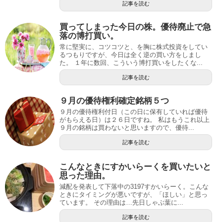
記事を読む
買ってしまった今日の株。優待廃止で急
落の博打買い。
常に堅実に、コツコツと、を胸に株式投資をしてい
るつもりですが、今日は全く逆の買い方をしまし
た。 １年に数回、こういう博打買いをしたくな...
記事を読む
９月の優待権利確定銘柄５つ
９月の優待権利付日（この日に保有していれば優待
がもらえる日）は２６日ですね。 私はもうこれ以上
９月の銘柄は買わないと思いますので、優待...
記事を読む
こんなときにすかいらーくを買いたいと
思った理由。
減配を発表して下落中の3197すかいらーく。こんな
ときにタイミングが悪いですが、「ほしい」と思っ
ています。 その理由は…先日しゃぶ葉に...
記事を読む