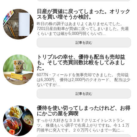
日産が買値に戻ってしまった。オリック
スを買い増そうか検討。
昨日の株の調子はあまりよくありませんでした。
7201日産自動車が買値に戻ってしまいました。先週
くらいまでは確か5,000円弱くらいの...
記事を読む
トリプルの幸せ、優待も配当も売却益
も。そして売買回数比較をしてみまし
た。
6077N・フィールドを無事売却できました。 売却益
は6,200円、 優待は2,000円のクオカード、 配当は少
ないですが...
記事を読む
優待を使い切ってしまったけれど、お得
にかごの屋を満喫
すっかり大好きな３３８７クリエイトレストラン
ツ。 株価もいい調子で右肩上がりですね。今１１万
円後半に突入です。２０万円くらいまで一気に...