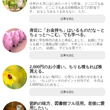
今年の４月にはじめたへそくり貯金。 どこにでもあ
る銀行の、どこにでもある自動積み立ての貯金で
す。 おもしろみもうまみもない、ただ...
記事を読む
身近に「お金持ち」はいるものだな～と
ちょっとへこむ。でも学べる。
週末に学生時代の友人と再会しました。 結婚してか
らも細々と連絡は取り続け、５年ぶりくらいに再会
しました。 結婚し、子どもを育てて...
記事を読む
2,000円のお小遣い。ちりも積もれば株
買える。
株価がさえない毎日に、心安らぐお知らせがありま
した。 ↑ちょびリッチのポイント付与です。 今月は
2,000円以上ためるこ...
記事を読む
節約の味方、図書館フル活用。老後に愛
用したい。