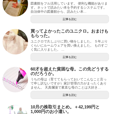
図書館をフル活用しています。 便利な機能がありま
す。ネットで読みたい本を予約するシステムです。
自治体中の図書館から、読みたい本...
記事を読む
買ってよかったこのユニクロ。おまけも
もらった。
ユニクロで久しぶりに買い物をしました。 ５年ぶり
くらいにルームウェアを買い換えました。 ものすご
く気に入りました。 ...
記事を読む
60才を超えた貧困な母。この先どうする
のだろうか。
うちの母は（育ててもらっておいてこんなこと言っ
て申し訳ないですが）家計管理の力がまったくあり
ません。 天真爛漫で素直な母のことは大好き...
記事を読む
10月の株取引まとめ。＋42,199円と
1,000円のお小遣い。