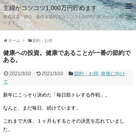
主婦がコツコツ1,000万円貯めます
株式投資・IPO・優待＆節約でコツコツ1,000万円貯めたいと思
います。
ホーム
節約・お得
健康への投資。健康であることが一番の節約で
ある。
2021/3/10
2021/3/10
節約・お得
,
老後に向け
て
新年にこっそり決めた「毎日筋トレする作戦」。
なんと、まだ毎日、続けています。
これまで大体、１ヶ月もするとその決意を忘れていまし
た。