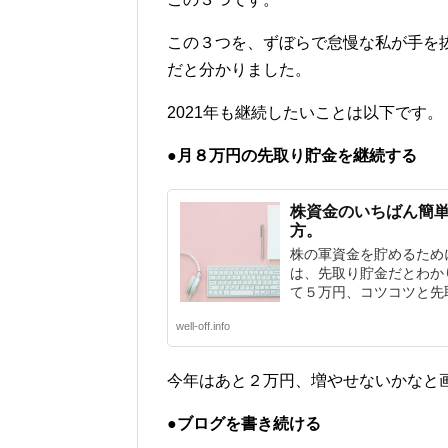
この３つを、ずぼらで怠慢な私が手を
だと分かりました。
2021年も継続したいことは以下です。
●月８万円の先取り貯金を継続する
株資金のいちばん簡
方。
株の軍資金を貯めるため
は、先取り貯金だとわか
て５万円、コツコツと先取
well-off.info
今年はあと２万円、増やせないかなと
●ブログを書き続ける