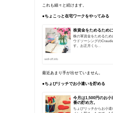
これも細々と続けます。
●ちょこっと在宅ワークをやってみる
株資金をためるため
株の軍資金をためるため
ウドソーシングのCraud
す。お正月くら...
well-off.info
最近あまり手が出せていません。
●ちょびリッチでお小遣いを貯める
今月は1,500円の
番の貯め方。
ちょびリッチからお小遣い