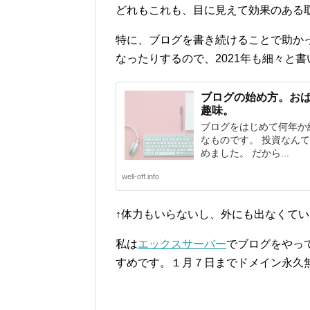
どれもこれも、目に見えて効果のある取
特に、ブログを書き続けることで助か
なったりするので、2021年も細々と
ブログの始め方。お
趣味。
ブログをはじめて何年か
なものです。 投資なん
めました。 だから...
well-off.info
↑体力もいらないし、外にも出なくて
私は
エックスサーバー
でブログをやっ
すめです。１月７日までドメイン永久無