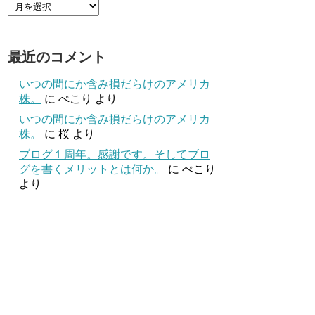
最近のコメント
いつの間にか含み損だらけのアメリカ
株。
に
ぺこり
より
いつの間にか含み損だらけのアメリカ
株。
に
桜
より
ブログ１周年。感謝です。そしてブロ
グを書くメリットとは何か。
に
ぺこり
より