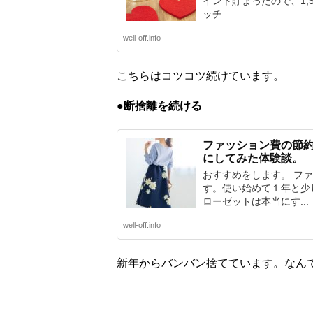
イント貯まったので、1,
ッチ...
well-off.info
こちらはコツコツ続けています。
●断捨離を続ける
ファッション費の節
にしてみた体験談。
おすすめをします。 フ
す。使い始めて１年と少
ローゼットは本当にす...
well-off.info
新年からバンバン捨てています。なん