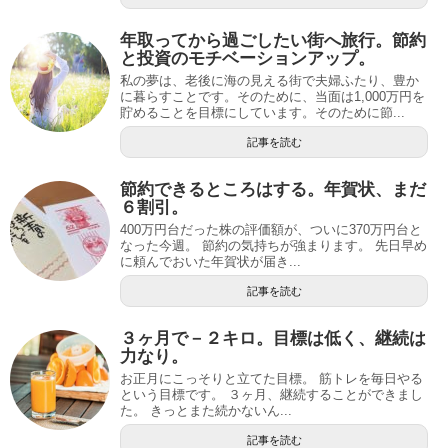
年取ってから過ごしたい街へ旅行。節約
と投資のモチベーションアップ。
私の夢は、老後に海の見える街で夫婦ふたり、豊か
に暮らすことです。そのために、当面は1,000万円を
貯めることを目標にしています。そのために節...
記事を読む
節約できるところはする。年賀状、まだ
６割引。
400万円台だった株の評価額が、ついに370万円台と
なった今週。 節約の気持ちが強まります。 先日早め
に頼んでおいた年賀状が届き...
記事を読む
３ヶ月で－２キロ。目標は低く、継続は
力なり。
お正月にこっそりと立てた目標。 筋トレを毎日やる
という目標です。 ３ヶ月、継続することができまし
た。 きっとまた続かないん...
記事を読む