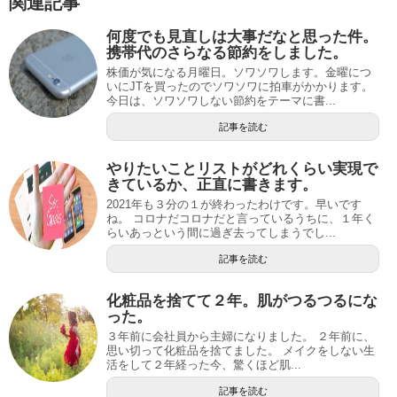
関連記事
何度でも見直しは大事だなと思った件。
携帯代のさらなる節約をしました。
株価が気になる月曜日。ソワソワします。金曜につ
いにJTを買ったのでソワソワに拍車がかかります。
今日は、ソワソワしない節約をテーマに書...
記事を読む
やりたいことリストがどれくらい実現で
きているか、正直に書きます。
2021年も３分の１が終わったわけです。早いです
ね。 コロナだコロナだと言っているうちに、１年く
らいあっという間に過ぎ去ってしまうでし...
記事を読む
化粧品を捨てて２年。肌がつるつるにな
った。
３年前に会社員から主婦になりました。 ２年前に、
思い切って化粧品を捨てました。 メイクをしない生
活をして２年経った今、驚くほど肌...
記事を読む