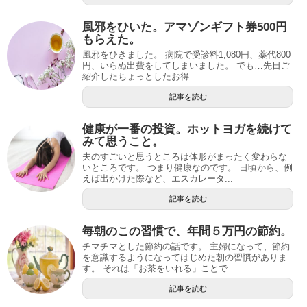
風邪をひいた。アマゾンギフト券500円
もらえた。
風邪をひきました。 病院で受診料1,080円、薬代800
円、いらぬ出費をしてしまいました。 でも…先日ご
紹介したちょっとしたお得...
記事を読む
健康が一番の投資。ホットヨガを続けて
みて思うこと。
夫のすごいと思うところは体形がまったく変わらな
いところです。 つまり健康なのです。 日頃から、例
えば出かけた際など、エスカレータ...
記事を読む
毎朝のこの習慣で、年間５万円の節約。
チマチマとした節約の話です。 主婦になって、節約
を意識するようになってはじめた朝の習慣がありま
す。 それは「お茶をいれる」ことで...
記事を読む