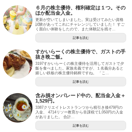
６月の株主優待、権利確定は１つ。その
ほか配当金入金。
更新が空いてしまいました。実は受けてみたい資格
試験があってこれにチャレンジしていました！ すご
く面白い体験をしたので、また体験記を残そ...
記事を読む
すかいらーくの株主優待で、ガストの手
抜き晩ご飯。
3197すかいらーくの株主優待を活用してガストで夕
飯を食べました。家族名義ですが、１名義分あると
嬉しい鉄板の株主優待銘柄ですね。 「こ...
記事を読む
含み損オンパレード中の、配当金入金＋
1,529円。
3387クリエイトレストランツから税引き後479円の
入金、 4714リソー教育から非課税で1,050円の入金
がありました。 合計...
記事を読む