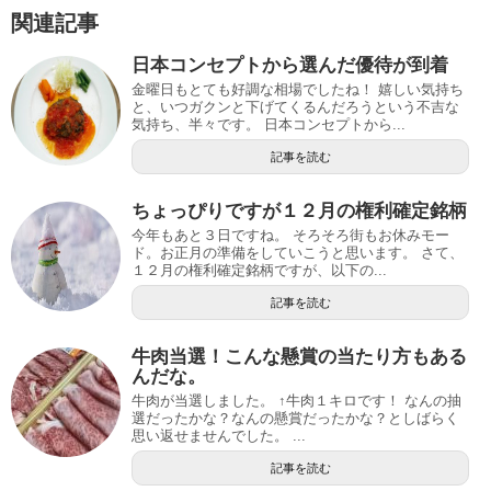
関連記事
日本コンセプトから選んだ優待が到着
金曜日もとても好調な相場でしたね！ 嬉しい気持ち
と、いつガクンと下げてくるんだろうという不吉な
気持ち、半々です。 日本コンセプトから...
記事を読む
ちょっぴりですが１２月の権利確定銘柄
今年もあと３日ですね。 そろそろ街もお休みモー
ド。お正月の準備をしていこうと思います。 さて、
１２月の権利確定銘柄ですが、以下の...
記事を読む
牛肉当選！こんな懸賞の当たり方もある
んだな。
牛肉が当選しました。 ↑牛肉１キロです！ なんの抽
選だったかな？なんの懸賞だったかな？としばらく
思い返せませんでした。 ...
記事を読む