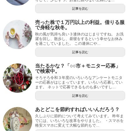
記事を読む
売った株で１万円以上の利益。借りる服
で身軽な秋冬。
秋の風が気持ち良い３連休のはじまりですね。 お洗
濯を回し、散歩し、昼寝をするという幸せなお休み
を過ごしていました。 この連休にや...
記事を読む
当たるかな？「○○市＋モニター応募」
で検索中。
そろそろ令和３年度のいろいろなアンケートモニタ
ーの応募がはじまっています。いろいろ応募してい
ます。 ネットで応募できるものも多いですし...
記事を読む
あとどこを節約すればいいんだろう？
久しぶりに節約について考えてみています。 昨年ま
でには、いろいろな改革をやりました。 ・スマホを
格安スマホに変えて大幅な節約もで...