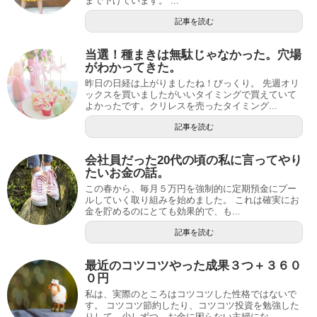
まで下げています。 ...
記事を読む
当選！種まきは無駄じゃなかった。穴場
がわかってきた。
昨日の日経は上がりましたね！びっくり。 先週オリ
ックスを買いましたがいいタイミングで買えていて
よかったです。クリレスを売ったタイミング...
記事を読む
会社員だった20代の頃の私に言ってやり
たいお金の話。
この春から、毎月５万円を強制的に定期預金にプー
ルしていく取り組みを始めました。 これは確実にお
金を貯めるのにとても効果的で、も...
記事を読む
最近のコツコツやった成果３つ＋３６０
０円
私は、実際のところはコツコツした性格ではないで
す。 コツコツ節約したり、コツコツ投資を勉強した
りして、少しずつ、お金に困らない主婦にな...