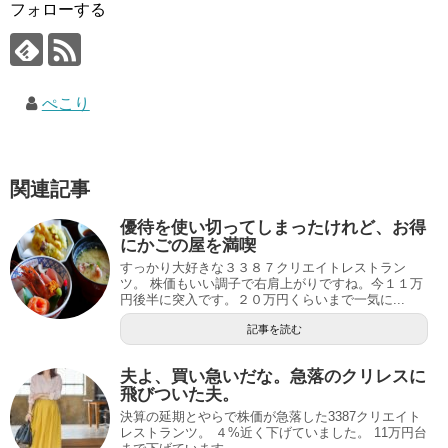
フォローする
ぺこり
関連記事
優待を使い切ってしまったけれど、お得
にかごの屋を満喫
すっかり大好きな３３８７クリエイトレストラン
ツ。 株価もいい調子で右肩上がりですね。今１１万
円後半に突入です。２０万円くらいまで一気に...
記事を読む
夫よ、買い急いだな。急落のクリレスに
飛びついた夫。
決算の延期とやらで株価が急落した3387クリエイト
レストランツ。 ４%近く下げていました。 11万円台